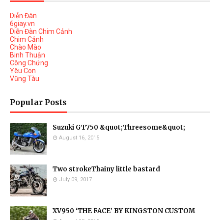
Diễn Đàn
6giay.vn
Diễn Đàn Chim Cảnh
Chim Cảnh
Chào Mào
Binh Thuận
Công Chứng
Yêu Con
Vũng Tàu
Popular Posts
Suzuki GT750 &quot;Threesome&quot;
August 16, 2015
Two strokeThainy little bastard
July 09, 2017
XV950 ‘THE FACE’ BY KINGSTON CUSTOM