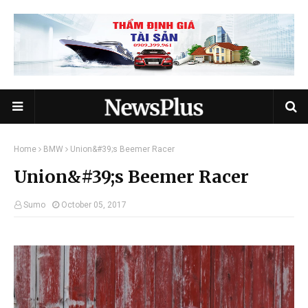
Home
BMW
Union&#39;s Beemer Racer
Union&#39;s Beemer Racer
Sumo
October 05, 2017