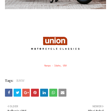
Nanpa - Idaho, USA
Tags:
BMW
OLDER
NEWER