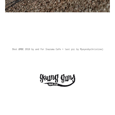
Shot @MBE 2018 by and for Inazuma Cafe + last pic by Myeyesbychristine)