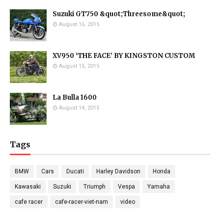
Suzuki GT750 &quot;Threesome&quot;
August 16, 2015
XV950 ‘THE FACE’ BY KINGSTON CUSTOM
August 15, 2015
La Bulla 1600
August 14, 2015
Tags
BMW
Cars
Ducati
Harley Davidson
Honda
Kawasaki
Suzuki
Triumph
Vespa
Yamaha
cafe racer
cafe-racer-viet-nam
video