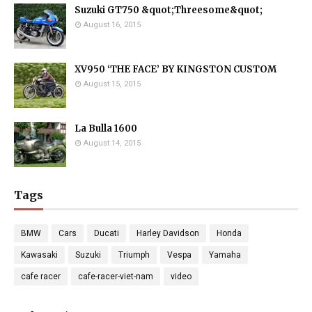
Suzuki GT750 &quot;Threesome&quot;
August 16, 2015
XV950 ‘THE FACE’ BY KINGSTON CUSTOM
August 15, 2015
La Bulla 1600
August 14, 2015
Tags
BMW
Cars
Ducati
Harley Davidson
Honda
Kawasaki
Suzuki
Triumph
Vespa
Yamaha
cafe racer
cafe-racer-viet-nam
video