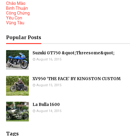
Chào Mào
Binh Thuận
Công Chứng
Yêu Con
Vũng Tàu
Popular Posts
Suzuki GT750 &quot;Threesome&quot;
August 16, 2015
XV950 ‘THE FACE’ BY KINGSTON CUSTOM
August 15, 2015
La Bulla 1600
August 14, 2015
Tags