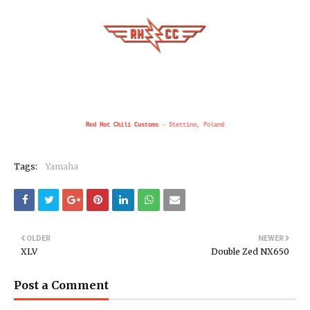
Red Hot Chili Customs
- Stettino, Poland
Tags:
Yamaha
OLDER
NEWER
XLV
Double Zed NX650
Post a Comment