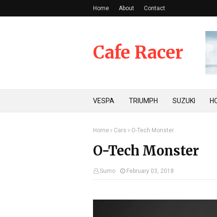
Home
About
Contact
Cafe Racer
VESPA
TRIUMPH
SUZUKI
H
Home
Cars
O-Tech Monster
O-Tech Monster
Sumo
February 03, 2018