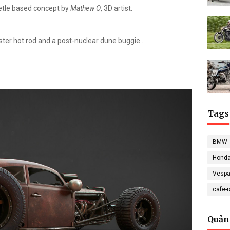
le based concept by
Mathew O
, 3D artist.
ter hot rod and a post-nuclear dune buggie...
Tags
BMW
Hond
Vesp
cafe-
Quản