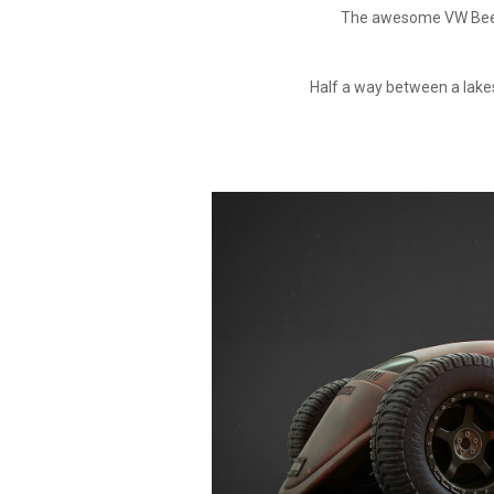
The awesome VW Beet
Half a way between a lakes