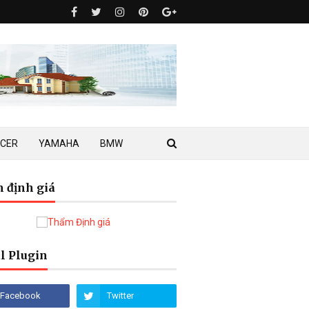
ACER
YAMAHA
BMW
 định giá
l Plugin