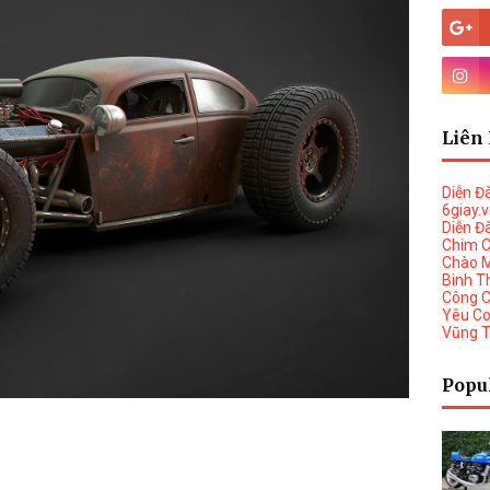
Liên 
Diễn Đ
6giay.
Diễn Đ
Chim 
Chào 
Binh T
Công 
Yêu C
Vũng 
Popu