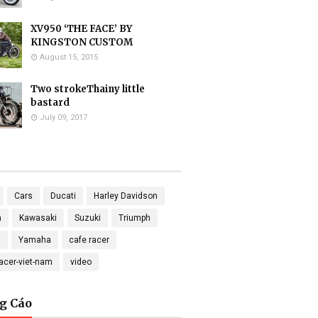
XV950 ‘THE FACE’ BY
KINGSTON CUSTOM
August 15, 2015
Two strokeThainy little
bastard
July 09, 2017
Cars
Ducati
Harley Davidson
a
Kawasaki
Suzuki
Triumph
a
Yamaha
cafe racer
racer-viet-nam
video
g Cáo