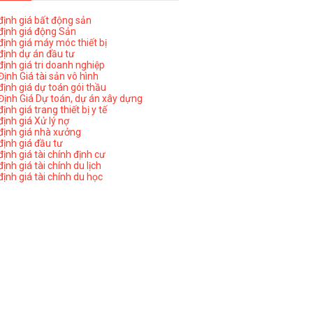
ịnh giá bất động sản
ịnh giá động Sản
ịnh giá máy móc thiết bị
ịnh dự án đầu tư
ịnh giá tri doanh nghiệp
ịnh Giá tài sản vô hình
ịnh giá dự toán gói thầu
ịnh Giá Dự toán, dự án xây dựng
nh giá trang thiết bị y tế
nh giá Xử lý nợ
ịnh giá nhà xưởng
ịnh giá đầu tư
ịnh giá tài chính định cư
nh giá tài chính du lịch
ịnh giá tài chính du học