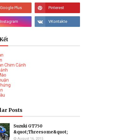
Kết
àn
vn
àn Chim Cảnh
Cảnh
Mào
huận
Chứng
on
Tàu
lar Posts
Suzuki GT750
&quot;Threesome&quot;
August 16, 2015