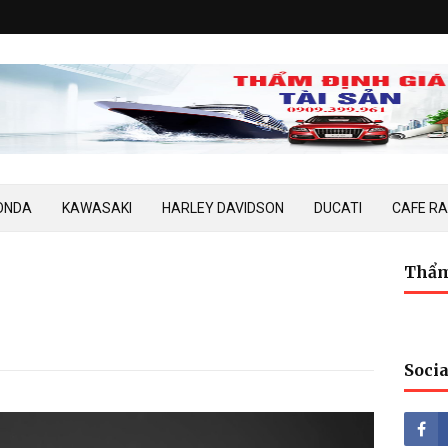
ONDA
KAWASAKI
HARLEY DAVIDSON
DUCATI
CAFE R
Thẩm
Socia