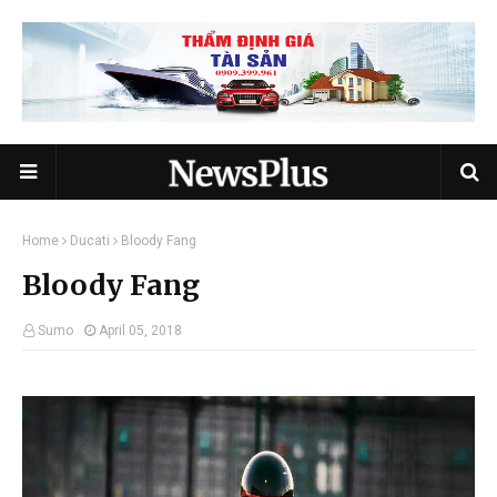
Home
Ducati
Bloody Fang
Bloody Fang
Sumo
April 05, 2018