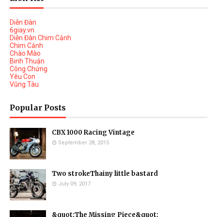
Diễn Đàn
6giay.vn
Diễn Đàn Chim Cảnh
Chim Cảnh
Chào Mào
Binh Thuận
Công Chứng
Yêu Con
Vũng Tàu
Popular Posts
CBX 1000 Racing Vintage
September 28, 2015
Two strokeThainy little bastard
July 09, 2017
&quot;The Missing Piece&quot;