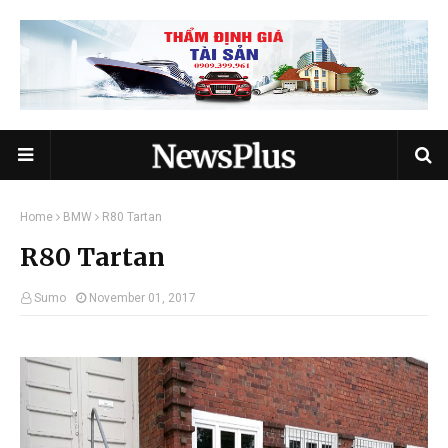
Home
BMW
R80 Tartan
R80 Tartan
Sumo
November 01, 2017