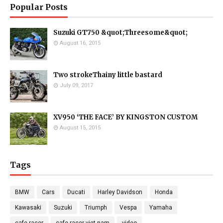
Popular Posts
Suzuki GT750 &quot;Threesome&quot;
August 16, 2015
Two strokeThainy little bastard
July 09, 2017
XV950 ‘THE FACE’ BY KINGSTON CUSTOM
August 15, 2015
Tags
BMW
Cars
Ducati
Harley Davidson
Honda
Kawasaki
Suzuki
Triumph
Vespa
Yamaha