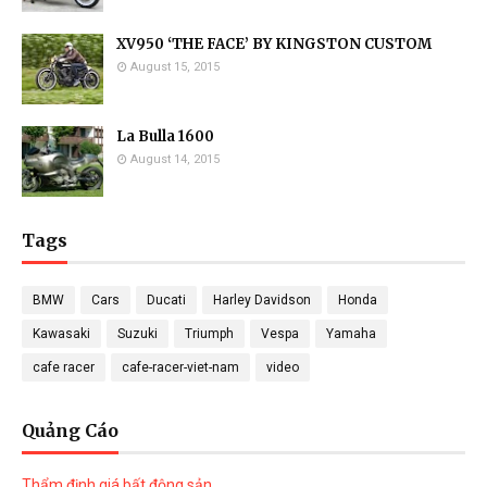
XV950 ‘THE FACE’ BY KINGSTON CUSTOM
August 15, 2015
La Bulla 1600
August 14, 2015
Tags
BMW
Cars
Ducati
Harley Davidson
Honda
Kawasaki
Suzuki
Triumph
Vespa
Yamaha
cafe racer
cafe-racer-viet-nam
video
Quảng Cáo
Thẩm định giá bất động sản