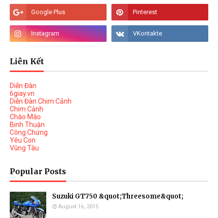
Liên Kết
Diễn Đàn
6giay.vn
Diễn Đàn Chim Cảnh
Chim Cảnh
Chào Mào
Binh Thuận
Công Chứng
Yêu Con
Vũng Tàu
Popular Posts
Suzuki GT750 &quot;Threesome&quot;
August 16, 2015