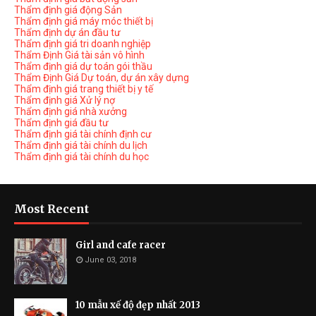
Thẩm định giá động Sản
Thẩm định giá máy móc thiết bị
Thẩm định dự án đầu tư
Thẩm định giá tri doanh nghiệp
Thẩm Định Giá tài sản vô hình
Thẩm định giá dự toán gói thầu
Thẩm Định Giá Dự toán, dự án xây dựng
Thẩm định giá trang thiết bị y tế
Thẩm định giá Xử lý nợ
Thẩm định giá nhà xưởng
Thẩm định giá đầu tư
Thẩm định giá tài chính định cư
Thẩm định giá tài chính du lịch
Thẩm định giá tài chính du học
Most Recent
Girl and cafe racer
June 03, 2018
10 mẫu xế độ đẹp nhất 2013