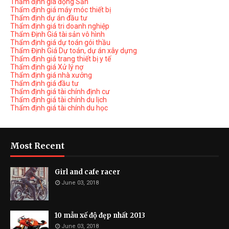
Thẩm định giá động Sản
Thẩm định giá máy móc thiết bị
Thẩm định dự án đầu tư
Thẩm định giá tri doanh nghiệp
Thẩm Định Giá tài sản vô hình
Thẩm định giá dự toán gói thầu
Thẩm Định Giá Dự toán, dự án xây dựng
Thẩm định giá trang thiết bị y tế
Thẩm định giá Xử lý nợ
Thẩm định giá nhà xưởng
Thẩm định giá đầu tư
Thẩm định giá tài chính định cư
Thẩm định giá tài chính du lịch
Thẩm định giá tài chính du học
Most Recent
Girl and cafe racer
June 03, 2018
10 mẫu xế độ đẹp nhất 2013
June 03, 2018