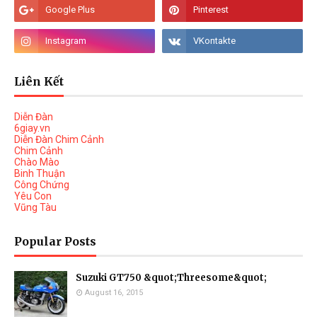
Liên Kết
Diễn Đàn
6giay.vn
Diễn Đàn Chim Cảnh
Chim Cảnh
Chào Mào
Binh Thuận
Công Chứng
Yêu Con
Vũng Tàu
Popular Posts
Suzuki GT750 &quot;Threesome&quot;
August 16, 2015