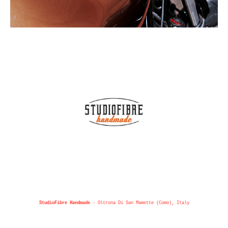
StudioFibre Handmade
- Oltrona Di San Mamette (Como), Italy