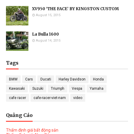
XV950 ‘THE FACE’ BY KINGSTON CUSTOM
August 15, 2015
La Bulla 1600
August 14, 2015
Tags
BMW
Cars
Ducati
Harley Davidson
Honda
Kawasaki
Suzuki
Triumph
Vespa
Yamaha
cafe racer
cafe-racer-viet-nam
video
Quảng Cáo
Thẩm định giá bất động sản