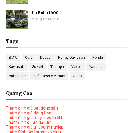
La Bulla 1600
August 14, 2015
Tags
BMW
Cars
Ducati
Harley Davidson
Honda
Kawasaki
Suzuki
Triumph
Vespa
Yamaha
cafe racer
cafe-racer-viet-nam
video
Quảng Cáo
Thẩm định giá bất động sản
Thẩm định giá động Sản
Thẩm định giá máy móc thiết bị
Thẩm định dự án đầu tư
Thẩm định giá tri doanh nghiệp
Thẩm Định Giá tài sản vô hình