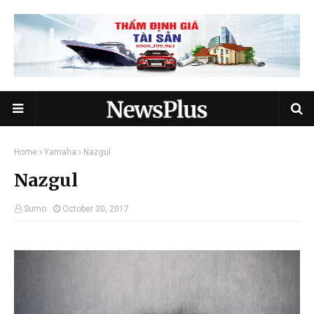
Home
Yamaha
Nazgul
Nazgul
Sumo
October 30, 2017