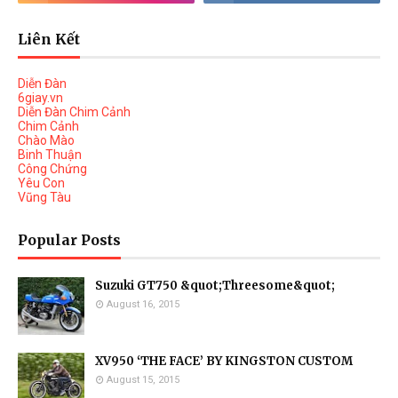
Liên Kết
Diễn Đàn
6giay.vn
Diễn Đàn Chim Cảnh
Chim Cảnh
Chào Mào
Binh Thuận
Công Chứng
Yêu Con
Vũng Tàu
Popular Posts
Suzuki GT750 &quot;Threesome&quot;
August 16, 2015
XV950 ‘THE FACE’ BY KINGSTON CUSTOM
August 15, 2015