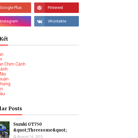
Kết
àn
vn
àn Chim Cảnh
Cảnh
Mào
huận
Chứng
on
Tàu
lar Posts
Suzuki GT750
&quot;Threesome&quot;
August 16, 2015