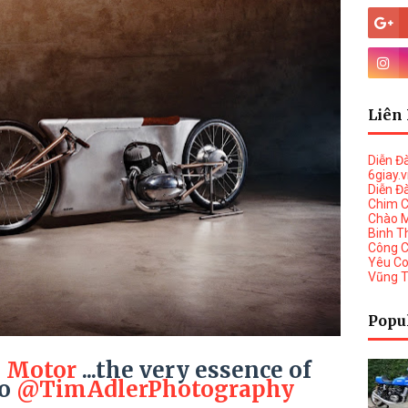
Liên 
Diễn Đ
6giay.
Diễn Đ
Chim 
Chào 
Binh T
Công 
Yêu C
Vũng 
Popu
 Motor
...the very essence of
to
@TimAdlerPhotography