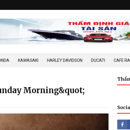
ONDA
KAWASAKI
HARLEY DAVIDSON
DUCATI
CAFE R
Thẩm
Sunday Morning&quot;
Socia