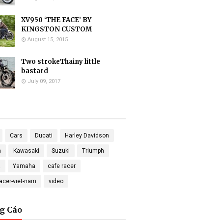
XV950 ‘THE FACE’ BY
KINGSTON CUSTOM
August 15, 2015
Two strokeThainy little
bastard
July 09, 2017
Cars
Ducati
Harley Davidson
a
Kawasaki
Suzuki
Triumph
a
Yamaha
cafe racer
racer-viet-nam
video
g Cáo