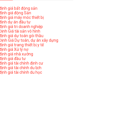
ịnh giá bất động sản
ịnh giá động Sản
ịnh giá máy móc thiết bị
ịnh dự án đầu tư
ịnh giá tri doanh nghiệp
ịnh Giá tài sản vô hình
ịnh giá dự toán gói thầu
ịnh Giá Dự toán, dự án xây dựng
nh giá trang thiết bị y tế
nh giá Xử lý nợ
ịnh giá nhà xưởng
ịnh giá đầu tư
ịnh giá tài chính định cư
nh giá tài chính du lịch
ịnh giá tài chính du học