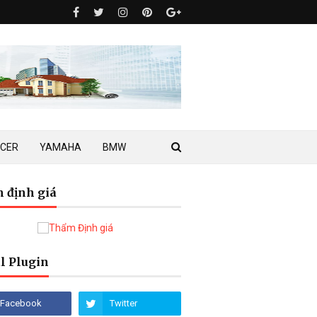
ACER
YAMAHA
BMW
 định giá
l Plugin