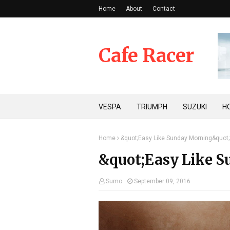
Home
About
Contact
Cafe Racer
VESPA
TRIUMPH
SUZUKI
H
Home
&quot;Easy Like Sunday Morning&quot;
&quot;Easy Like 
Sumo
September 09, 2016