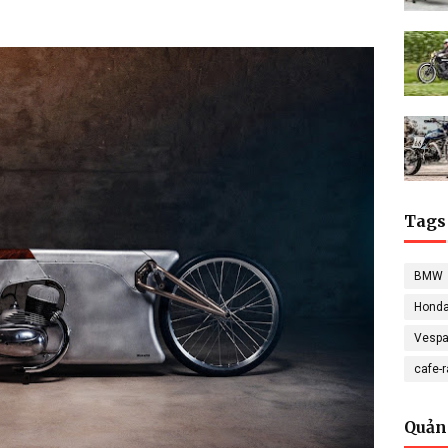
Tags
BMW
Hond
Vesp
cafe-
Quản