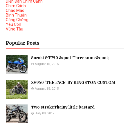
Diễn Đàn Chim Cảnh
Chim Cảnh
Chào Mào
Binh Thuận
Công Chứng
Yêu Con
Vũng Tàu
Popular Posts
Suzuki GT750 &quot;Threesome&quot;
August 16, 2015
XV950 ‘THE FACE’ BY KINGSTON CUSTOM
August 15, 2015
Two strokeThainy little bastard
July 09, 2017