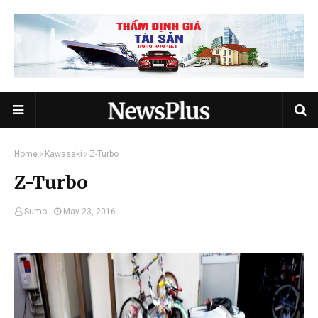
Home
Kawasaki
Z-Turbo
Z-Turbo
Sumo
May 23, 2016