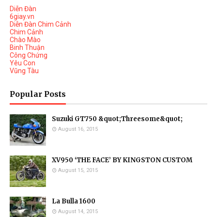
Diễn Đàn
6giay.vn
Diễn Đàn Chim Cảnh
Chim Cảnh
Chào Mào
Binh Thuận
Công Chứng
Yêu Con
Vũng Tàu
Popular Posts
Suzuki GT750 &quot;Threesome&quot;
August 16, 2015
XV950 ‘THE FACE’ BY KINGSTON CUSTOM
August 15, 2015
La Bulla 1600
August 14, 2015