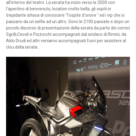
all'interno del teatro. La serata ha inizio verso le 2000 con
l'aperitivo di benvenuto, location molto bella, gli ospiti in
trepidante attesa di conoscere "l'ospite d'onore " ed i vip che si
passano da un selfie ad un altro. Sono le 2100 passate e dopo un
piccolo discorso di presentazione della serata da parte dei comici
Sgrilli,Cevoli e Pizzocchi accompagnati dal sindaco di Rimini, da
Aldo Drudi ed altri veniamo accompagnati fuori per assistere al
clou della serata.