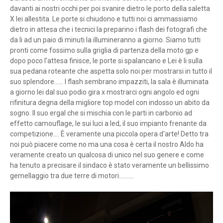
davanti ai nostri occhi per poi svanire dietro le porto della saletta
X lei allestita. Le porte si chiudono e tutti noi ci ammassiamo
dietro in attesa che i tecnici la preparino i flash dei fotografi che
da li ad un paio di minuti la illumineranno a giorno. Siamo tutti
pronti come fossimo sulla griglia di partenza della moto gp e
dopo poco l'attesa finisce, le porte si spalancano e Lei è li sulla
sua pedana roteante che aspetta solo noi per mostrarsi in tutto il
suo splendore...... I flash sembrano impazziti, la sala è illuminata
a giorno lei dal suo podio gira x mostrarci ogni angolo ed ogni
rifinitura degna della migliore top model con indosso un abito da
sogno. Il suo ergal che si mischia con le parti in carbonio ad
effetto camouflage, le sui luci a led, il suo impianto frenante da
competizione.... È veramente una piccola opera d'arte! Detto tra
noi può piacere come no ma una cosa è certa il nostro Aldo ha
veramente creato un qualcosa di unico nel suo genere e come
ha tenuto a precisare il sindaco è stato veramente un bellissimo
gemellaggio tra due terre di motori..........