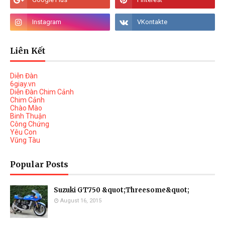
Liên Kết
Diễn Đàn
6giay.vn
Diễn Đàn Chim Cảnh
Chim Cảnh
Chào Mào
Binh Thuận
Công Chứng
Yêu Con
Vũng Tàu
Popular Posts
Suzuki GT750 &quot;Threesome&quot;
August 16, 2015