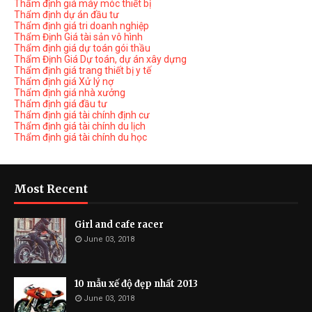
Thẩm định giá máy móc thiết bị
Thẩm định dự án đầu tư
Thẩm định giá tri doanh nghiệp
Thẩm Định Giá tài sản vô hình
Thẩm định giá dự toán gói thầu
Thẩm Định Giá Dự toán, dự án xây dựng
Thẩm định giá trang thiết bị y tế
Thẩm định giá Xử lý nợ
Thẩm định giá nhà xưởng
Thẩm định giá đầu tư
Thẩm định giá tài chính định cư
Thẩm định giá tài chính du lịch
Thẩm định giá tài chính du học
Most Recent
Girl and cafe racer
June 03, 2018
10 mẫu xế độ đẹp nhất 2013
June 03, 2018