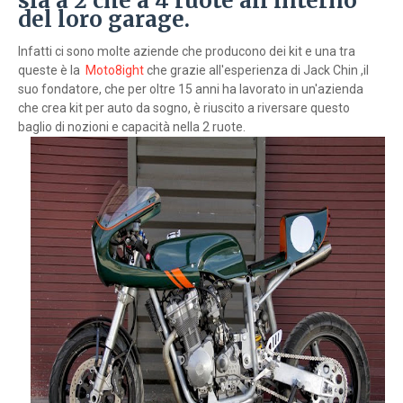
sia a 2 che a 4 ruote all'interno
del loro garage.
Infatti ci sono molte aziende che producono dei kit e una tra
queste è la
Moto8ight
che grazie all'esperienza di Jack Chin ,il
suo fondatore, che per oltre 15 anni ha lavorato in un'azienda
che crea kit per auto da sogno, è riuscito a riversare questo
baglio di nozioni e capacità nella 2 ruote.