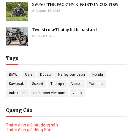
XV950 ‘THE FACE’ BY KINGSTON CUSTOM
August 15, 2015
Two strokeThainy little bastard
July 09, 2017
Tags
BMW
Cars
Ducati
Harley Davidson
Honda
Kawasaki
Suzuki
Triumph
Vespa
Yamaha
cafe racer
cafe-racer-viet-nam
video
Quảng Cáo
Thẩm định giá bất động sản
Thẩm định giá động Sản