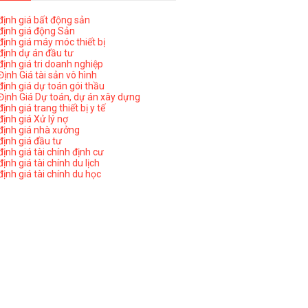
ịnh giá bất động sản
ịnh giá động Sản
ịnh giá máy móc thiết bị
ịnh dự án đầu tư
ịnh giá tri doanh nghiệp
ịnh Giá tài sản vô hình
ịnh giá dự toán gói thầu
ịnh Giá Dự toán, dự án xây dựng
nh giá trang thiết bị y tế
nh giá Xử lý nợ
ịnh giá nhà xưởng
ịnh giá đầu tư
ịnh giá tài chính định cư
nh giá tài chính du lịch
ịnh giá tài chính du học