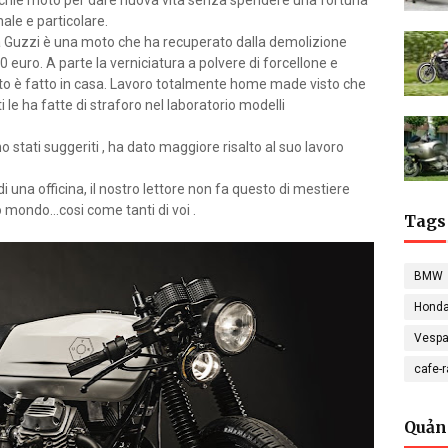
ecchie moto per dare nuova vita senza spendere una fortuna
ale e particolare.
La Guzzi è una moto che ha recuperato dalla demolizione
0 euro. A parte la verniciatura a polvere di forcellone e
l resto è fatto in casa. Lavoro totalmente home made visto che
 le ha fatte di straforo nel laboratorio modelli
o stati suggeriti , ha dato maggiore risalto al suo lavoro
 una officina, il nostro lettore non fa questo di mestiere
 mondo...cosi come tanti di voi .
Tags
BMW
Hond
Vesp
cafe-
Quản