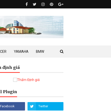
ACER
YAMAHA
BMW
 định giá
l Plugin