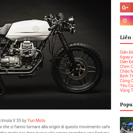
Liên 
Diễn Đ
6giay.
Diễn Đ
Chim 
Chào 
Binh T
Công 
Yêu C
Vũng 
Popu
 Imola V 35 by
Yuri Moto
ni che ci fanno tornare alla origini di questo movimento cafe