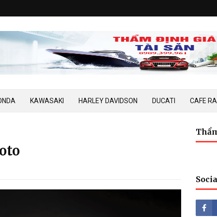
ONDA
KAWASAKI
HARLEY DAVIDSON
DUCATI
CAFE R
Thẩm
oto
Socia