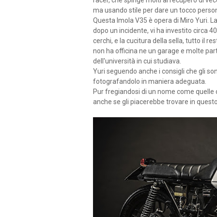
racer, che spinge molti al recupero di v
ma usando stile per dare un tocco person
Questa Imola V35 è opera di Miro Yuri. 
dopo un incidente, vi ha investito circa 40
cerchi, e la cucitura della sella, tutto i
non ha officina ne un garage e molte parti
dell'università in cui studiava.
Yuri seguendo anche i consigli che gli son
fotografandolo in maniera adeguata.
Pur fregiandosi di un nome come quelle di
anche se gli piacerebbe trovare in questo