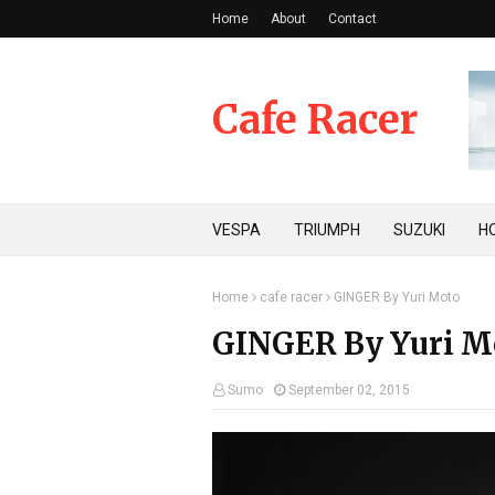
Home
About
Contact
Cafe Racer
VESPA
TRIUMPH
SUZUKI
H
Home
cafe racer
GINGER By Yuri Moto
GINGER By Yuri M
Sumo
September 02, 2015