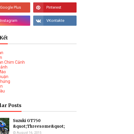
Kết
àn
vn
àn Chim Cảnh
Cảnh
Mào
huận
Chứng
on
Tàu
lar Posts
Suzuki GT750
&quot;Threesome&quot;
August 16, 2015