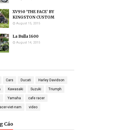
XV950 ‘THE FACE’ BY
KINGSTON CUSTOM
August 15, 2015
La Bulla 1600
August 14, 2015
Cars
Ducati
Harley Davidson
a
Kawasaki
Suzuki
Triumph
a
Yamaha
cafe racer
racer-viet-nam
video
g Cáo