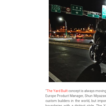
“
The Yard Built
concept is always movi
Europe Product Manager, Shun Miyazawa.
custom builders in the world, but impor
boundaries with a distinct style. The Y