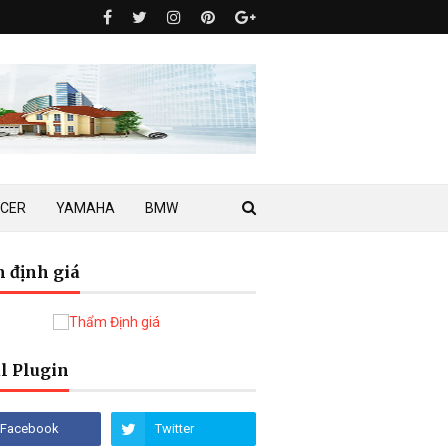
ACER
YAMAHA
BMW
 định giá
l Plugin