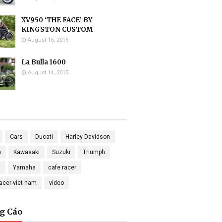
XV950 ‘THE FACE’ BY
KINGSTON CUSTOM
August 15, 2015
La Bulla 1600
August 14, 2015
Cars
Ducati
Harley Davidson
a
Kawasaki
Suzuki
Triumph
a
Yamaha
cafe racer
racer-viet-nam
video
g Cáo