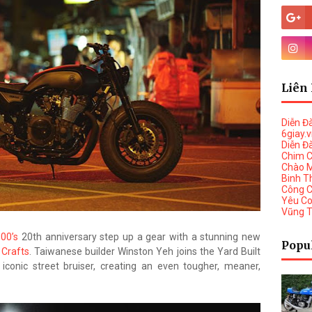
Liên 
Diễn Đ
6giay.
Diễn Đ
Chim 
Chào 
Binh T
Công 
Yêu C
Vũng 
00’s
20th anniversary step up a gear with a stunning new
Popu
Crafts
. Taiwanese builder Winston Yeh joins the Yard Built
iconic street bruiser, creating an even tougher, meaner,