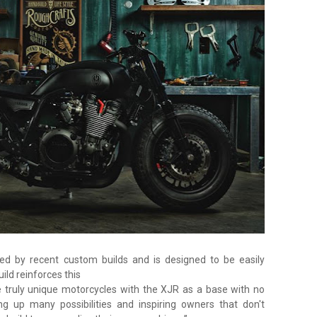
d by recent custom builds and is designed to be easily
ild reinforces this
 truly unique motorcycles with the XJR as a base with no
ng up many possibilities and inspiring owners that don't