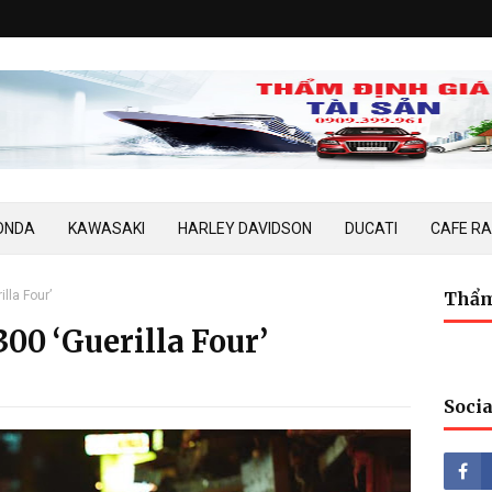
ONDA
KAWASAKI
HARLEY DAVIDSON
DUCATI
CAFE R
lla Four’
Thẩm
00 ‘Guerilla Four’
Socia