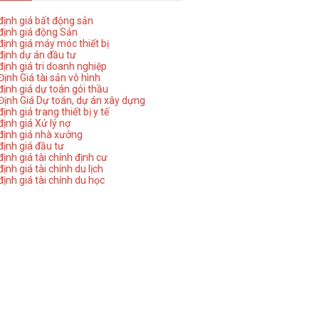
ịnh giá bất động sản
ịnh giá động Sản
ịnh giá máy móc thiết bị
ịnh dự án đầu tư
ịnh giá tri doanh nghiệp
ịnh Giá tài sản vô hình
ịnh giá dự toán gói thầu
ịnh Giá Dự toán, dự án xây dựng
nh giá trang thiết bị y tế
nh giá Xử lý nợ
ịnh giá nhà xưởng
ịnh giá đầu tư
ịnh giá tài chính định cư
nh giá tài chính du lịch
ịnh giá tài chính du học