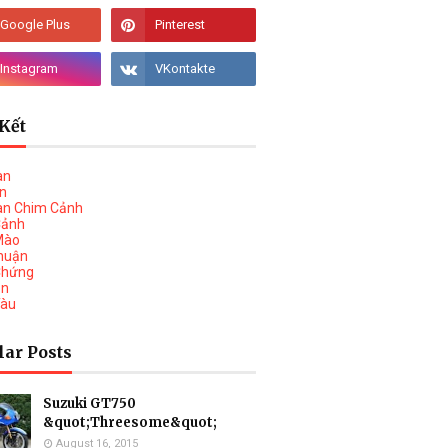
Kết
àn
vn
àn Chim Cảnh
Cảnh
Mào
huận
Chứng
on
Tàu
lar Posts
Suzuki GT750
&quot;Threesome&quot;
August 16, 2015