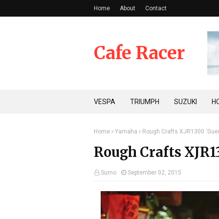
Home
About
Contact
Cafe Racer
VESPA
TRIUMPH
SUZUKI
H
Home
Yamaha
Rough Crafts XJR1300 ‘Gueri
Rough Crafts XJR13
Sumo
September 02, 2015