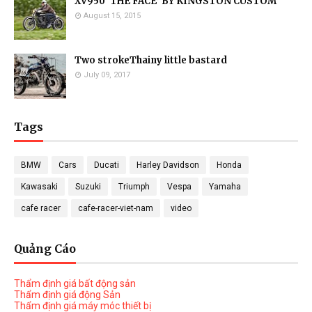
XV950 ‘THE FACE’ BY KINGSTON CUSTOM
August 15, 2015
Two strokeThainy little bastard
July 09, 2017
Tags
BMW
Cars
Ducati
Harley Davidson
Honda
Kawasaki
Suzuki
Triumph
Vespa
Yamaha
cafe racer
cafe-racer-viet-nam
video
Quảng Cáo
Thẩm định giá bất động sản
Thẩm định giá động Sản
Thẩm định giá máy móc thiết bị