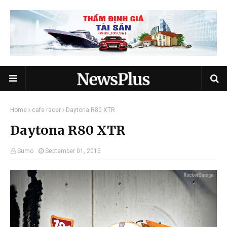
Home
cafe racer
Daytona R80 XTR
Daytona R80 XTR
Sumo
September 01, 2015