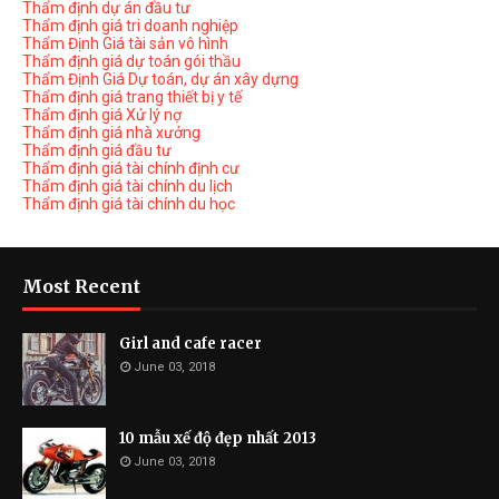
Thẩm định dự án đầu tư
Thẩm định giá tri doanh nghiệp
Thẩm Định Giá tài sản vô hình
Thẩm định giá dự toán gói thầu
Thẩm Định Giá Dự toán, dự án xây dựng
Thẩm định giá trang thiết bị y tế
Thẩm định giá Xử lý nợ
Thẩm định giá nhà xưởng
Thẩm định giá đầu tư
Thẩm định giá tài chính định cư
Thẩm định giá tài chính du lịch
Thẩm định giá tài chính du học
Most Recent
Girl and cafe racer
June 03, 2018
10 mẫu xế độ đẹp nhất 2013
June 03, 2018