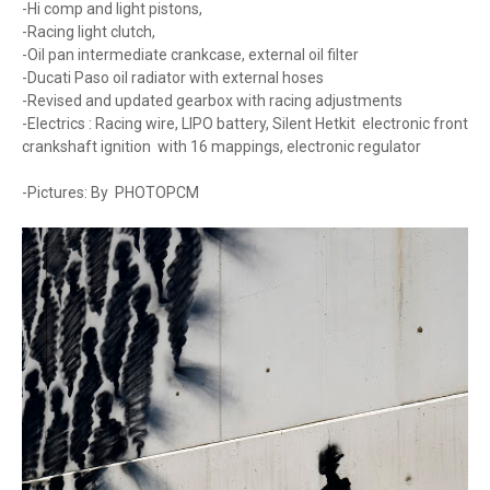
-Hi comp and light pistons,
-Racing light clutch,
-Oil pan intermediate crankcase, external oil filter
-Ducati Paso oil radiator with external hoses
-Revised and updated gearbox with racing adjustments
-Electrics : Racing wire, LIPO battery, Silent Hetkit electronic front
crankshaft ignition with 16 mappings, electronic regulator
-Pictures: By PHOTOPCM