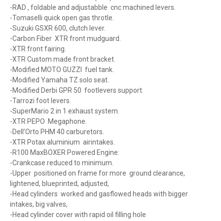
-RAD , foldable and adjustabble cnc machined levers.
-Tomaselli quick open gas throtle.
-Suzuki GSXR 600, clutch lever.
-Carbon Fiber XTR front mudguard.
-XTR front fairing.
-XTR Custom made front bracket.
-Modified MOTO GUZZI fuel tank.
-Modified Yamaha TZ solo seat.
-Modified Derbi GPR 50 footlevers support.
-Tarrozi foot levers.
-SuperMario 2 in 1 exhaust system.
-XTR PEPO Megaphone.
-Dell’Orto PHM 40 carburetors.
-XTR Potax aluminium airintakes.
-R100 MaxBOXER Powered Engine:
-Crankcase reduced to minimum.
-Upper positioned on frame for more ground clearance,
lightened, blueprinted, adjusted,
-Head cylinders worked and gasflowed heads with bigger
intakes, big valves,
-Head cylinder cover with rapid oil filling hole