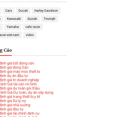
Cars
Ducati
Harley Davidson
a
Kawasaki
Suzuki
Triumph
a
Yamaha
cafe racer
racer-viet-nam
video
g Cáo
ịnh giá bất động sản
ịnh giá động Sản
ịnh giá máy móc thiết bị
ịnh dự án đầu tư
ịnh giá tri doanh nghiệp
ịnh Giá tài sản vô hình
ịnh giá dự toán gói thầu
ịnh Giá Dự toán, dự án xây dựng
nh giá trang thiết bị y tế
nh giá Xử lý nợ
ịnh giá nhà xưởng
ịnh giá đầu tư
ịnh giá tài chính định cư