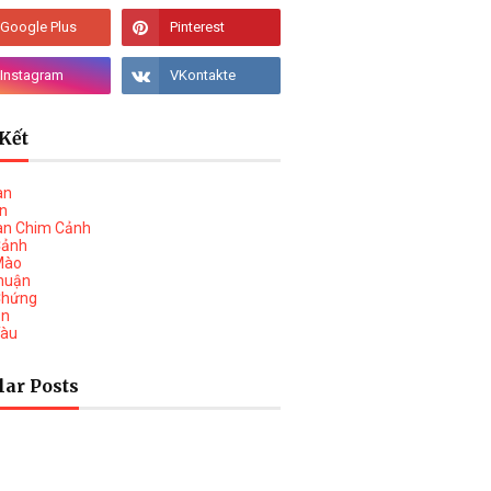
Kết
àn
vn
àn Chim Cảnh
Cảnh
Mào
huận
Chứng
on
Tàu
lar Posts