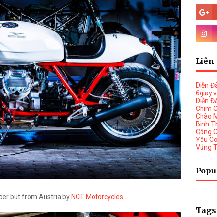
Liên 
Diễn Đ
6giay.
Diễn Đ
Chim 
Chào 
Binh T
Công 
Yêu C
Vũng 
Popu
acer but from Austria by
NCT Motorcycles
Tags