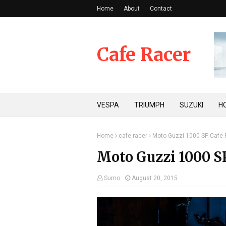
Home
About
Contact
Cafe Racer
VESPA
TRIUMPH
SUZUKI
H
Home
cafe racer
Moto Guzzi 1000 SP Cafe 
Moto Guzzi 1000 S
Sumo
August 20, 2015