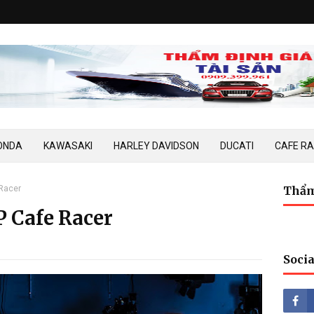
ONDA
KAWASAKI
HARLEY DAVIDSON
DUCATI
CAFE R
Racer
Thẩm
P Cafe Racer
Socia