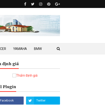
ACER
YAMAHA
BMW
 định giá
l Plugin