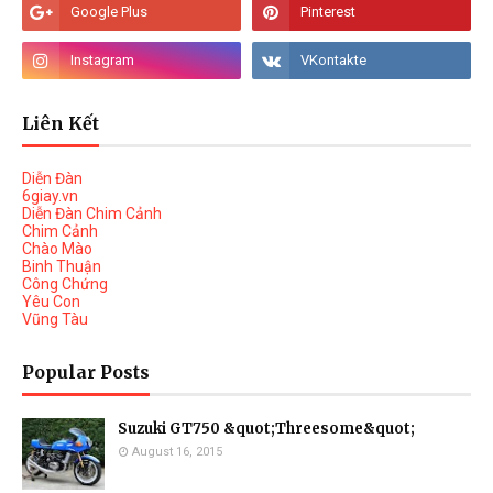
Liên Kết
Diễn Đàn
6giay.vn
Diễn Đàn Chim Cảnh
Chim Cảnh
Chào Mào
Binh Thuận
Công Chứng
Yêu Con
Vũng Tàu
Popular Posts
Suzuki GT750 &quot;Threesome&quot;
August 16, 2015