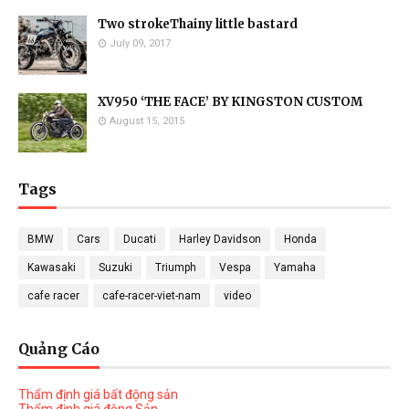
Two strokeThainy little bastard
July 09, 2017
XV950 ‘THE FACE’ BY KINGSTON CUSTOM
August 15, 2015
Tags
BMW
Cars
Ducati
Harley Davidson
Honda
Kawasaki
Suzuki
Triumph
Vespa
Yamaha
cafe racer
cafe-racer-viet-nam
video
Quảng Cáo
Thẩm định giá bất động sản