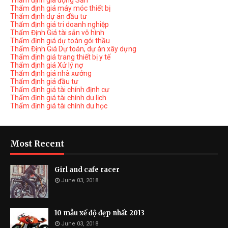
Thẩm định giá động Sản
Thẩm định giá máy móc thiết bị
Thẩm định dự án đầu tư
Thẩm định giá tri doanh nghiệp
Thẩm Định Giá tài sản vô hình
Thẩm định giá dự toán gói thầu
Thẩm Định Giá Dự toán, dự án xây dựng
Thẩm định giá trang thiết bị y tế
Thẩm định giá Xử lý nợ
Thẩm định giá nhà xưởng
Thẩm định giá đầu tư
Thẩm định giá tài chính định cư
Thẩm định giá tài chính du lịch
Thẩm định giá tài chính du học
Most Recent
Girl and cafe racer
June 03, 2018
10 mẫu xế độ đẹp nhất 2013
June 03, 2018