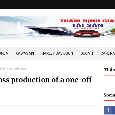
ONDA
KAWASAKI
HARLEY DAVIDSON
DUCATI
CAFE R
n of a one-off piece
Thẩm
ss production of a one-off
Socia