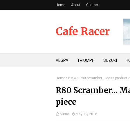
Home
About
Contact
Cafe Racer
VESPA
TRIUMPH
SUZUKI
H
Home
BMW
R80 Scramber... Mass productio
R80 Scramber... Ma
piece
Sumo
May 19, 2018