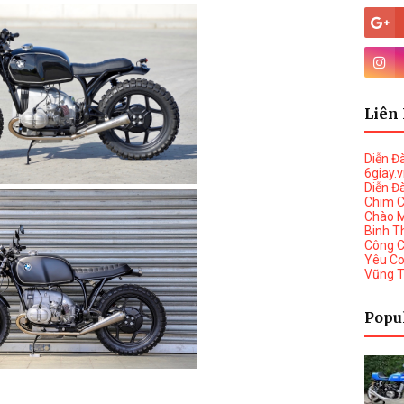
Liên 
Diễn Đ
6giay.
Diễn Đ
Chim 
Chào 
Binh T
Công 
Yêu C
Vũng 
Popu