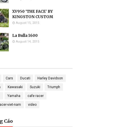
XV950 ‘THE FACE’ BY
KINGSTON CUSTOM
August 15, 2015
La Bulla 1600
August 14, 2015
Cars
Ducati
Harley Davidson
a
Kawasaki
Suzuki
Triumph
a
Yamaha
cafe racer
racer-viet-nam
video
g Cáo