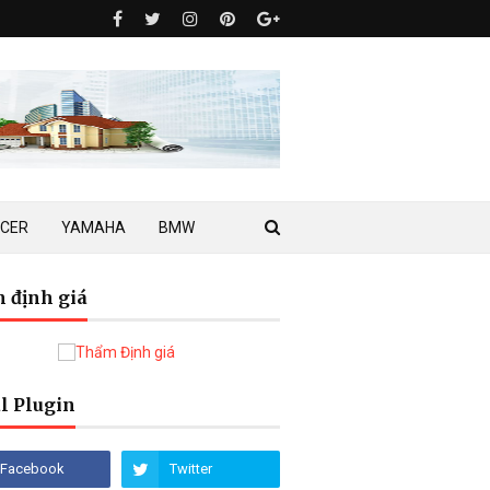
ACER
YAMAHA
BMW
 định giá
l Plugin