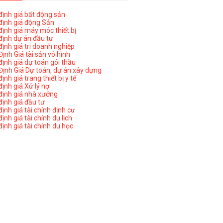
ịnh giá bất động sản
ịnh giá động Sản
ịnh giá máy móc thiết bị
ịnh dự án đầu tư
ịnh giá tri doanh nghiệp
ịnh Giá tài sản vô hình
ịnh giá dự toán gói thầu
ịnh Giá Dự toán, dự án xây dựng
nh giá trang thiết bị y tế
nh giá Xử lý nợ
ịnh giá nhà xưởng
ịnh giá đầu tư
ịnh giá tài chính định cư
nh giá tài chính du lịch
ịnh giá tài chính du học