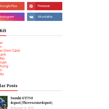
Kết
àn
vn
àn Chim Cảnh
Cảnh
Mào
huận
Chứng
on
Tàu
lar Posts
Suzuki GT750
&quot;Threesome&quot;
August 16, 2015