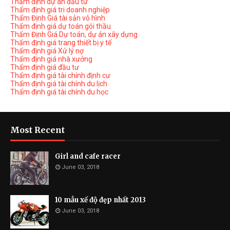
Thẩm định dự án đầu tư
Thẩm định giá tri doanh nghiệp
Thẩm Định Giá tài sản vô hình
Thẩm định giá dự toán gói thầu
Thẩm Định Giá Dự toán, dự án xây dựng
Thẩm định giá trang thiết bị y tế
Thẩm định giá Xử lý nợ
Thẩm định giá nhà xưởng
Thẩm định giá đầu tư
Thẩm định giá tài chính định cư
Thẩm định giá tài chính du lịch
Thẩm định giá tài chính du học
Most Recent
Girl and cafe racer
June 03, 2018
10 mẫu xế độ đẹp nhất 2013
June 03, 2018