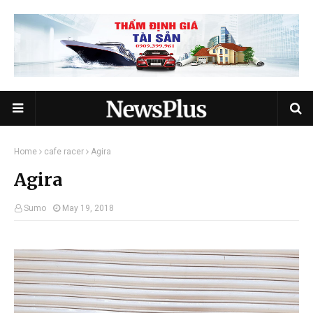
Home
cafe racer
Agira
Agira
Sumo
May 19, 2018