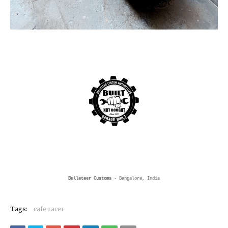
Bulleteer Customs
- Bangalore, India
Tags:
cafe racer