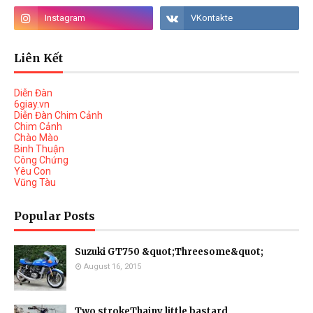
Liên Kết
Diễn Đàn
6giay.vn
Diễn Đàn Chim Cảnh
Chim Cảnh
Chào Mào
Binh Thuận
Công Chứng
Yêu Con
Vũng Tàu
Popular Posts
Suzuki GT750 &quot;Threesome&quot;
August 16, 2015
Two strokeThainy little bastard