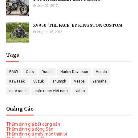
July 09, 2017
XV950 ‘THE FACE’ BY KINGSTON CUSTOM
August 15, 2015
Tags
BMW
Cars
Ducati
Harley Davidson
Honda
Kawasaki
Suzuki
Triumph
Vespa
Yamaha
cafe racer
cafe-racer-viet-nam
video
Quảng Cáo
Thẩm định giá bất động sản
Thẩm định giá động Sản
Thẩm định giá máy móc thiết bị