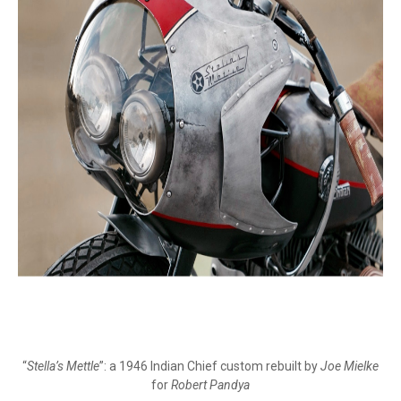
“
Stella’s Mettle
”: a 1946 Indian Chief custom rebuilt by
Joe Mielke
for
Robert Pandya