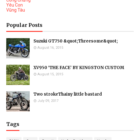
Công Chứng
Yêu Con
Vũng Tàu
Popular Posts
Suzuki GT750 &quot;Threesome&quot;
August 16, 2015
XV950 ‘THE FACE’ BY KINGSTON CUSTOM
August 15, 2015
Two strokeThainy little bastard
July 09, 2017
Tags