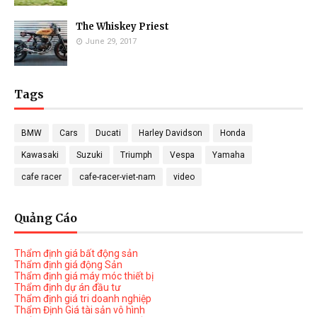
The Whiskey Priest
June 29, 2017
Tags
BMW
Cars
Ducati
Harley Davidson
Honda
Kawasaki
Suzuki
Triumph
Vespa
Yamaha
cafe racer
cafe-racer-viet-nam
video
Quảng Cáo
Thẩm định giá bất động sản
Thẩm định giá động Sản
Thẩm định giá máy móc thiết bị
Thẩm định dự án đầu tư
Thẩm định giá tri doanh nghiệp
Thẩm Định Giá tài sản vô hình