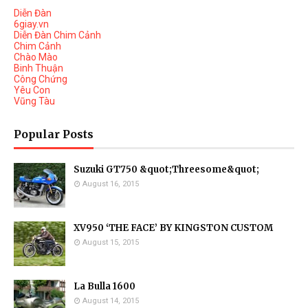
Diễn Đàn
6giay.vn
Diễn Đàn Chim Cảnh
Chim Cảnh
Chào Mào
Binh Thuận
Công Chứng
Yêu Con
Vũng Tàu
Popular Posts
Suzuki GT750 &quot;Threesome&quot;
August 16, 2015
XV950 ‘THE FACE’ BY KINGSTON CUSTOM
August 15, 2015
La Bulla 1600
August 14, 2015