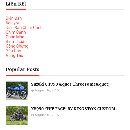
Liên Kết
Diễn Đàn
6giay.vn
Diễn Đàn Chim Cảnh
Chim Cảnh
Chào Mào
Binh Thuận
Công Chứng
Yêu Con
Vũng Tàu
Popular Posts
Suzuki GT750 &quot;Threesome&quot;
August 16, 2015
XV950 ‘THE FACE’ BY KINGSTON CUSTOM
August 15, 2015