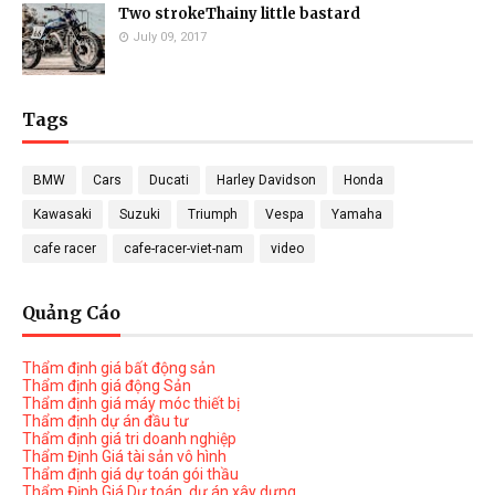
Two strokeThainy little bastard
July 09, 2017
Tags
BMW
Cars
Ducati
Harley Davidson
Honda
Kawasaki
Suzuki
Triumph
Vespa
Yamaha
cafe racer
cafe-racer-viet-nam
video
Quảng Cáo
Thẩm định giá bất động sản
Thẩm định giá động Sản
Thẩm định giá máy móc thiết bị
Thẩm định dự án đầu tư
Thẩm định giá tri doanh nghiệp
Thẩm Định Giá tài sản vô hình
Thẩm định giá dự toán gói thầu
Thẩm Định Giá Dự toán, dự án xây dựng