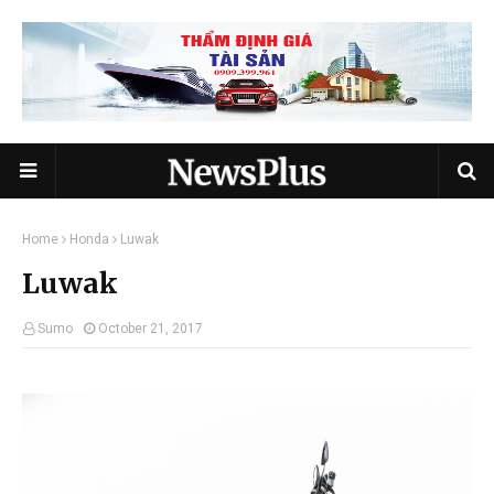
Home
Honda
Luwak
Luwak
Sumo
October 21, 2017