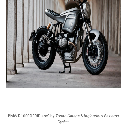
BMW R1000R "BiPlane" by
Tondo Garage
&
Inglourious Basterds
Cycles