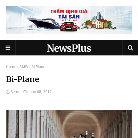
Home
BMW
Bi-Plane
Bi-Plane
Sumo
June 05, 2017