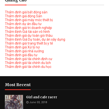
Quảng Cáo
Thẩm định giá bất động sản
Thẩm định giá động Sản
Thẩm định giá máy móc thiết bị
Thẩm định dự án đầu tư
Thẩm định giá tri doanh nghiệp
Thẩm Định Giá tài sản vô hình
Thẩm định giá dự toán gói thầu
Thẩm Định Giá Dự toán, dự án xây dựng
Thẩm định giá trang thiết bị y tế
Thẩm định giá Xử lý nợ
Thẩm định giá nhà xưởng
Thẩm định giá đầu tư
Thẩm định giá tài chính định cư
Thẩm định giá tài chính du lịch
Thẩm định giá tài chính du học
Most Recent
Girl and cafe racer
June 03, 2018