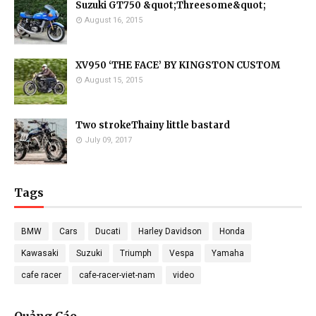
Suzuki GT750 &quot;Threesome&quot;
August 16, 2015
XV950 ‘THE FACE’ BY KINGSTON CUSTOM
August 15, 2015
Two strokeThainy little bastard
July 09, 2017
Tags
BMW
Cars
Ducati
Harley Davidson
Honda
Kawasaki
Suzuki
Triumph
Vespa
Yamaha
cafe racer
cafe-racer-viet-nam
video