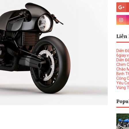
Liên 
Diễn Đ
6giay.
Diễn Đ
Chim 
Chào 
Binh T
Công 
Yêu C
Vũng 
Popu