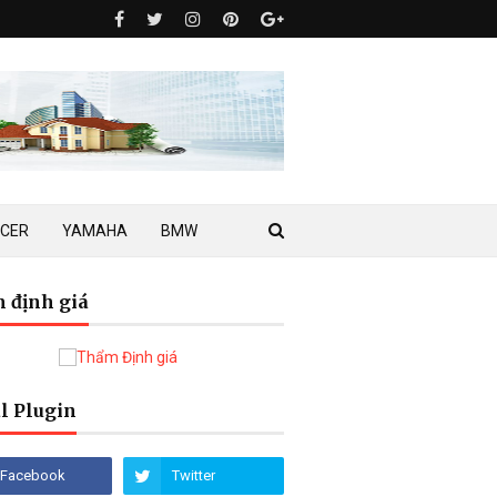
ACER
YAMAHA
BMW
 định giá
l Plugin