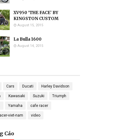
XV950 ‘THE FACE’ BY
KINGSTON CUSTOM
August 15, 2015
La Bulla 1600
August 14, 2015
Cars
Ducati
Harley Davidson
a
Kawasaki
Suzuki
Triumph
a
Yamaha
cafe racer
racer-viet-nam
video
g Cáo