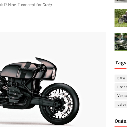
o
's R-Nine-T concept for
Croig
Tags
BMW
Hond
Vesp
cafe-
Quản