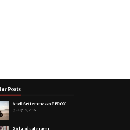
lar Posts
Anvil Settemmezzo FEROX.
July 09, 2015
Girl and cafe racer