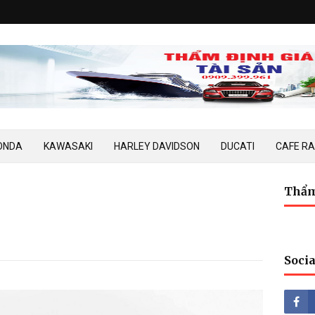
ONDA
KAWASAKI
HARLEY DAVIDSON
DUCATI
CAFE R
Thẩm
Socia