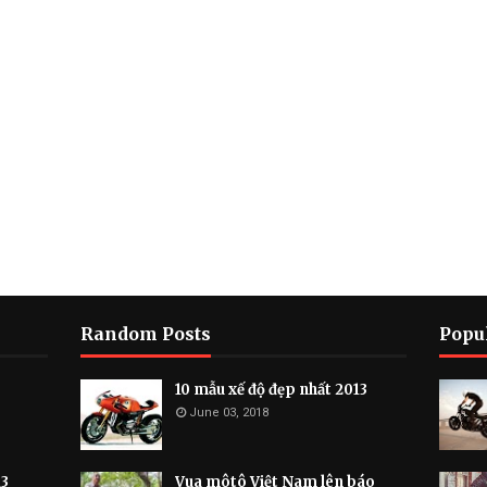
Random Posts
Popu
10 mẫu xế độ đẹp nhất 2013
June 03, 2018
13
Vua môtô Việt Nam lên báo