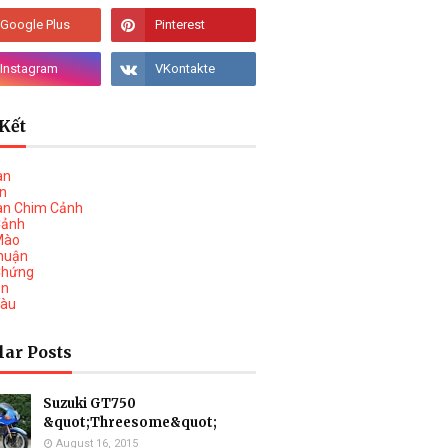
Kết
àn
vn
àn Chim Cảnh
Cảnh
Mào
huận
Chứng
on
Tàu
lar Posts
Suzuki GT750
&quot;Threesome&quot;
August 16, 2015