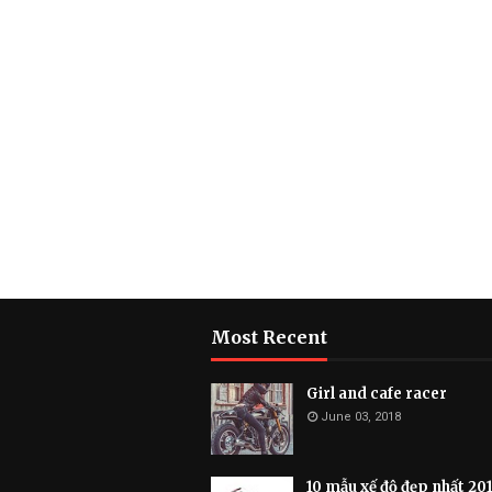
Most Recent
Girl and cafe racer
June 03, 2018
10 mẫu xế độ đẹp nhất 20