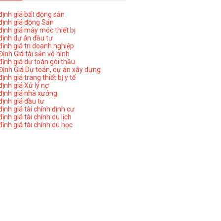
ịnh giá bất động sản
ịnh giá động Sản
ịnh giá máy móc thiết bị
ịnh dự án đầu tư
ịnh giá tri doanh nghiệp
ịnh Giá tài sản vô hình
ịnh giá dự toán gói thầu
ịnh Giá Dự toán, dự án xây dựng
nh giá trang thiết bị y tế
nh giá Xử lý nợ
ịnh giá nhà xưởng
ịnh giá đầu tư
ịnh giá tài chính định cư
nh giá tài chính du lịch
ịnh giá tài chính du học