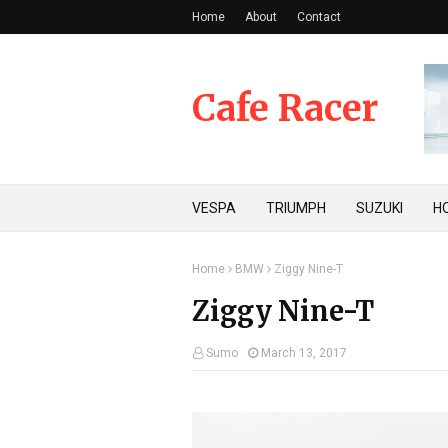
Home
About
Contact
Cafe Racer
VESPA
TRIUMPH
SUZUKI
H
Home
BMW
Ziggy Nine-T
Ziggy Nine-T
Sumo
March 13, 2017