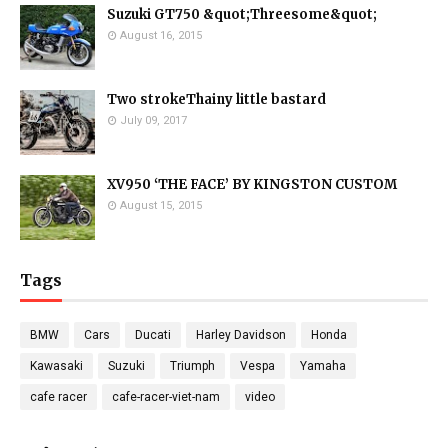
Suzuki GT750 &quot;Threesome&quot;
August 16, 2015
Two strokeThainy little bastard
July 09, 2017
XV950 ‘THE FACE’ BY KINGSTON CUSTOM
August 15, 2015
Tags
BMW
Cars
Ducati
Harley Davidson
Honda
Kawasaki
Suzuki
Triumph
Vespa
Yamaha
cafe racer
cafe-racer-viet-nam
video