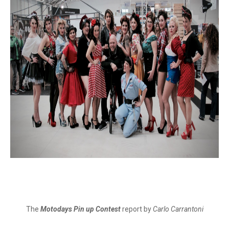
The
Motodays Pin up Contest
report by
Carlo Carrantoni