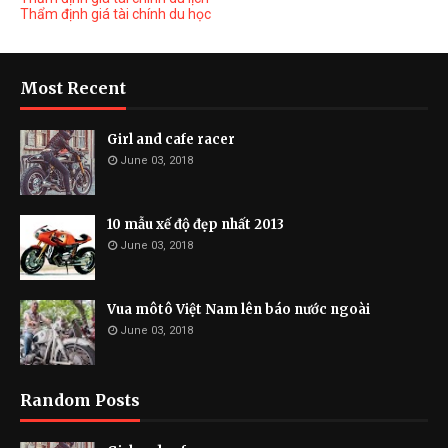
Thẩm định giá tài chính du học
Most Recent
Girl and cafe racer
June 03, 2018
10 mẫu xế độ đẹp nhất 2013
June 03, 2018
Vua môtô Việt Nam lên báo nước ngoài
June 03, 2018
Random Posts