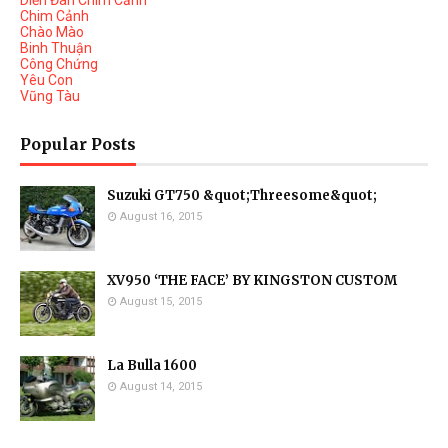
Diễn Đàn Chim Cảnh
Chim Cảnh
Chào Mào
Binh Thuận
Công Chứng
Yêu Con
Vũng Tàu
Popular Posts
Suzuki GT750 &quot;Threesome&quot;
August 16, 2015
XV950 ‘THE FACE’ BY KINGSTON CUSTOM
August 15, 2015
La Bulla 1600
August 14, 2015