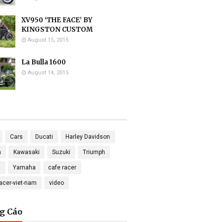
XV950 ‘THE FACE’ BY
KINGSTON CUSTOM
August 15, 2015
La Bulla 1600
August 14, 2015
Cars
Ducati
Harley Davidson
a
Kawasaki
Suzuki
Triumph
a
Yamaha
cafe racer
racer-viet-nam
video
g Cáo