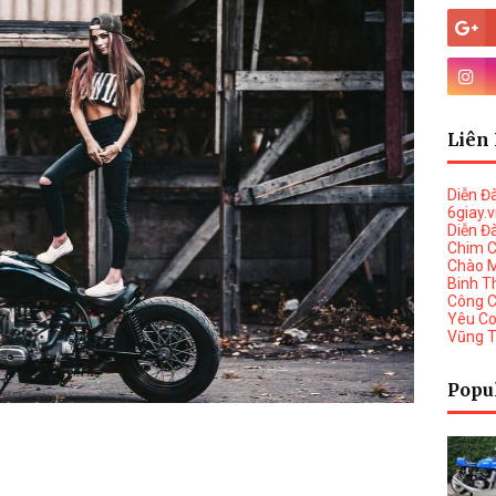
Liên 
Diễn Đ
6giay.
Diễn Đ
Chim 
Chào 
Binh T
Công 
Yêu C
Vũng 
Popu