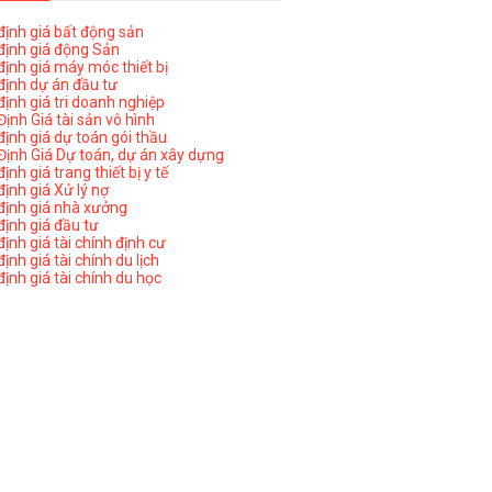
ịnh giá bất động sản
ịnh giá động Sản
ịnh giá máy móc thiết bị
ịnh dự án đầu tư
ịnh giá tri doanh nghiệp
ịnh Giá tài sản vô hình
ịnh giá dự toán gói thầu
ịnh Giá Dự toán, dự án xây dựng
nh giá trang thiết bị y tế
nh giá Xử lý nợ
ịnh giá nhà xưởng
ịnh giá đầu tư
ịnh giá tài chính định cư
nh giá tài chính du lịch
ịnh giá tài chính du học