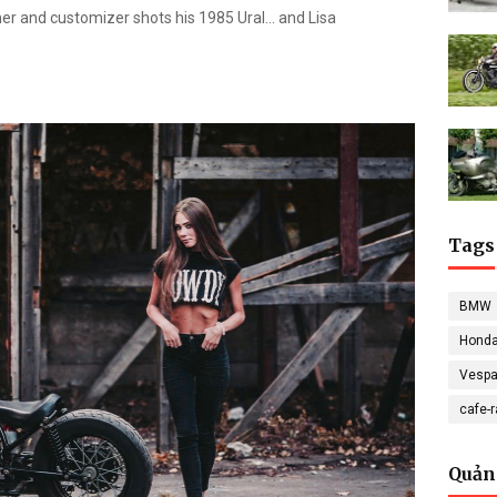
er and customizer shots his 1985 Ural... and Lisa
Tags
BMW
Hond
Vesp
cafe-
Quản