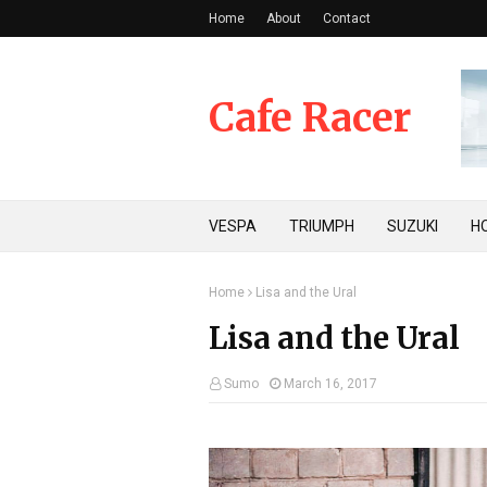
Home
About
Contact
Cafe Racer
VESPA
TRIUMPH
SUZUKI
H
Home
Lisa and the Ural
Lisa and the Ural
Sumo
March 16, 2017