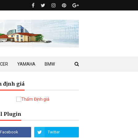
ACER
YAMAHA
BMW
 định giá
l Plugin