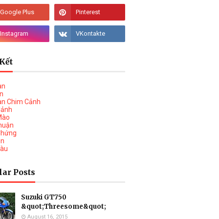
Kết
àn
vn
àn Chim Cảnh
Cảnh
Mào
huận
Chứng
on
Tàu
lar Posts
Suzuki GT750
&quot;Threesome&quot;
August 16, 2015