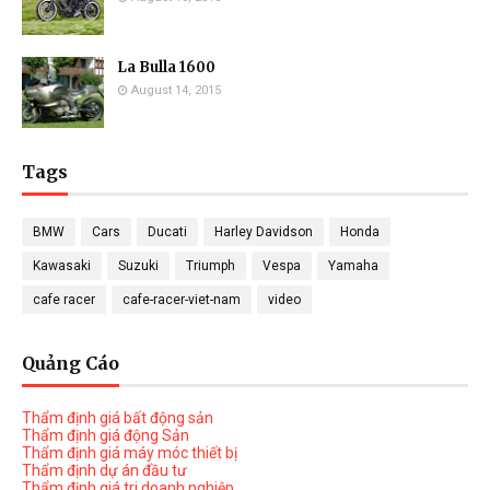
La Bulla 1600
August 14, 2015
Tags
BMW
Cars
Ducati
Harley Davidson
Honda
Kawasaki
Suzuki
Triumph
Vespa
Yamaha
cafe racer
cafe-racer-viet-nam
video
Quảng Cáo
Thẩm định giá bất động sản
Thẩm định giá động Sản
Thẩm định giá máy móc thiết bị
Thẩm định dự án đầu tư
Thẩm định giá tri doanh nghiệp