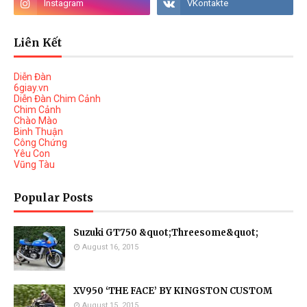
Liên Kết
Diễn Đàn
6giay.vn
Diễn Đàn Chim Cảnh
Chim Cảnh
Chào Mào
Binh Thuận
Công Chứng
Yêu Con
Vũng Tàu
Popular Posts
Suzuki GT750 &quot;Threesome&quot;
August 16, 2015
XV950 ‘THE FACE’ BY KINGSTON CUSTOM
August 15, 2015