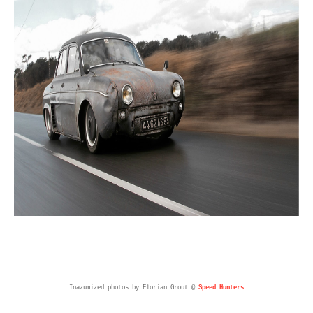
Inazumized photos by Florian Grout @
Speed Hunters