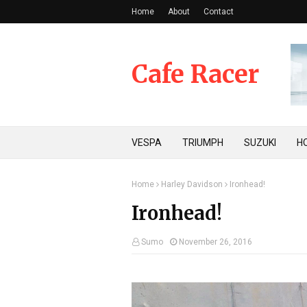
Home
About
Contact
Cafe Racer
VESPA
TRIUMPH
SUZUKI
H
Home
Harley Davidson
Ironhead!
Ironhead!
Sumo
November 26, 2016