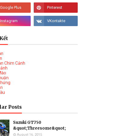
Kết
àn
vn
àn Chim Cảnh
Cảnh
Mào
huận
Chứng
on
Tàu
lar Posts
Suzuki GT750
&quot;Threesome&quot;
August 16, 2015