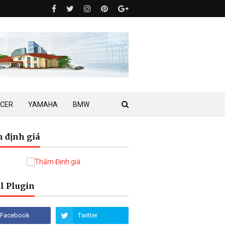
ACER
YAMAHA
BMW
 định giá
l Plugin