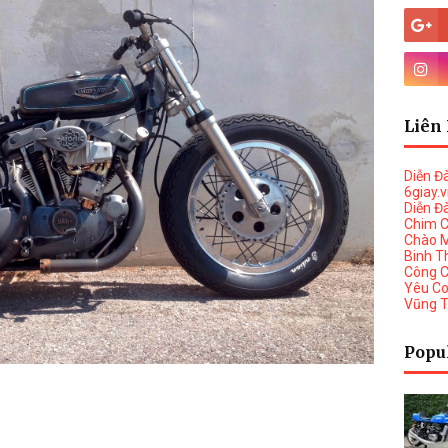
Liên 
Diễn Đ
6giay.
Diễn Đ
Chim 
Chào 
Binh T
Công 
Yêu C
Vũng 
Popu