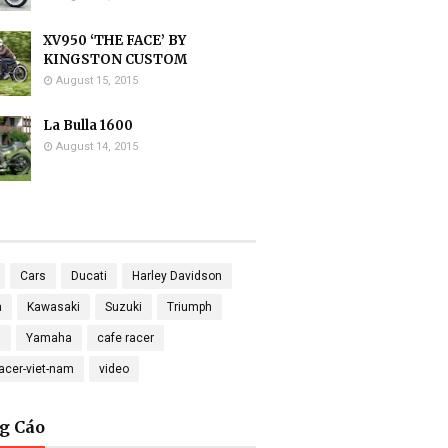
XV950 ‘THE FACE’ BY
KINGSTON CUSTOM
August 15, 2015
La Bulla 1600
August 14, 2015
Cars
Ducati
Harley Davidson
a
Kawasaki
Suzuki
Triumph
a
Yamaha
cafe racer
racer-viet-nam
video
g Cáo