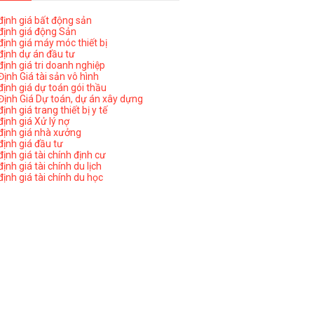
ịnh giá bất động sản
ịnh giá động Sản
ịnh giá máy móc thiết bị
ịnh dự án đầu tư
ịnh giá tri doanh nghiệp
ịnh Giá tài sản vô hình
ịnh giá dự toán gói thầu
ịnh Giá Dự toán, dự án xây dựng
nh giá trang thiết bị y tế
nh giá Xử lý nợ
ịnh giá nhà xưởng
ịnh giá đầu tư
ịnh giá tài chính định cư
nh giá tài chính du lịch
ịnh giá tài chính du học