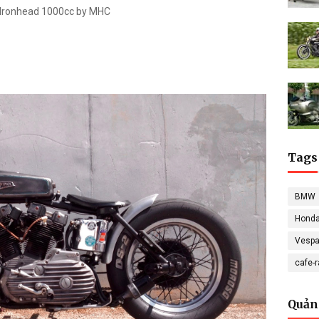
Ironhead 1000cc by MHC
Tags
BMW
Hond
Vesp
cafe-
Quản