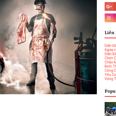
Liên 
Diễn Đ
6giay.
Diễn Đ
Chim 
Chào 
Binh T
Công 
Yêu C
Vũng 
Popu