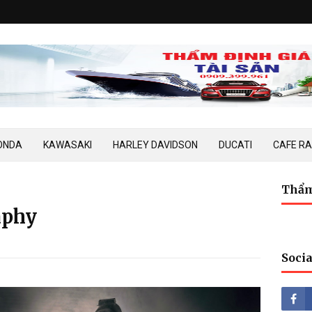
ONDA
KAWASAKI
HARLEY DAVIDSON
DUCATI
CAFE R
Thẩm
aphy
Socia