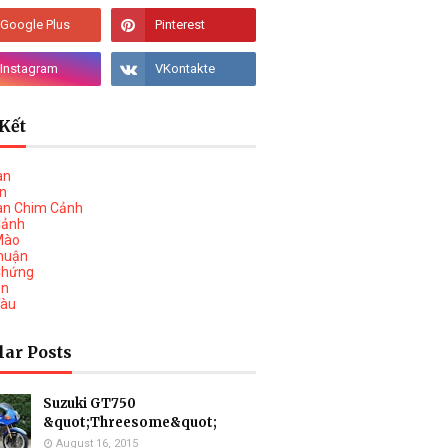
Kết
àn
vn
àn Chim Cảnh
Cảnh
Mào
huận
Chứng
on
Tàu
lar Posts
Suzuki GT750
&quot;Threesome&quot;
August 16, 2015