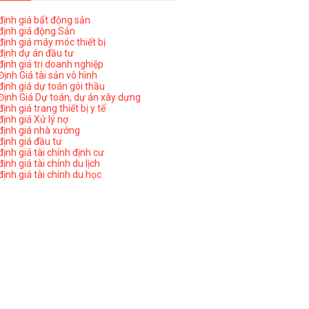
ịnh giá bất động sản
ịnh giá động Sản
ịnh giá máy móc thiết bị
ịnh dự án đầu tư
ịnh giá tri doanh nghiệp
ịnh Giá tài sản vô hình
ịnh giá dự toán gói thầu
ịnh Giá Dự toán, dự án xây dựng
nh giá trang thiết bị y tế
nh giá Xử lý nợ
ịnh giá nhà xưởng
ịnh giá đầu tư
ịnh giá tài chính định cư
nh giá tài chính du lịch
ịnh giá tài chính du học