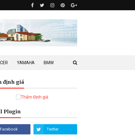
ACER
YAMAHA
BMW
 định giá
l Plugin