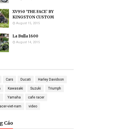
XV950 ‘THE FACE’ BY
KINGSTON CUSTOM
August 15, 2015
La Bulla 1600
August 14, 2015
Cars
Ducati
Harley Davidson
a
Kawasaki
Suzuki
Triumph
a
Yamaha
cafe racer
racer-viet-nam
video
g Cáo