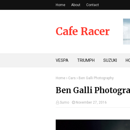
Home
About
Contact
Cafe Racer
VESPA
TRIUMPH
SUZUKI
H
Home
Cars
Ben Galli Photography
Ben Galli Photogr
Sumo
November 27, 2016