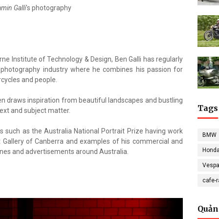
min Galli
's
photography
e Institute of Technology & Design, Ben Galli has regularly
 photography industry where he combines his passion for
rcycles and people.
en draws inspiration from beautiful landscapes and bustling
Tags
text and subject matter.
 such as the Australia National Portrait Prize having work
BMW
it Gallery of Canberra and examples of his commercial and
Hond
zines and advertisements around Australia.
Vesp
cafe-
Quản