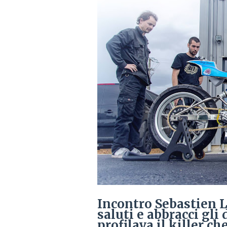
Incontro Sebastien 
saluti e abbracci gli
profilava il killer ch