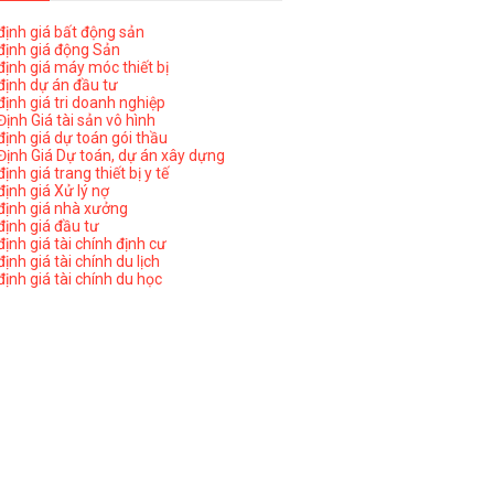
ịnh giá bất động sản
ịnh giá động Sản
ịnh giá máy móc thiết bị
ịnh dự án đầu tư
ịnh giá tri doanh nghiệp
ịnh Giá tài sản vô hình
ịnh giá dự toán gói thầu
ịnh Giá Dự toán, dự án xây dựng
nh giá trang thiết bị y tế
nh giá Xử lý nợ
ịnh giá nhà xưởng
ịnh giá đầu tư
ịnh giá tài chính định cư
nh giá tài chính du lịch
ịnh giá tài chính du học