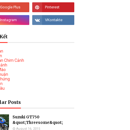
Kết
àn
vn
àn Chim Cảnh
Cảnh
Mào
huận
Chứng
on
Tàu
lar Posts
Suzuki GT750
&quot;Threesome&quot;
August 16, 2015