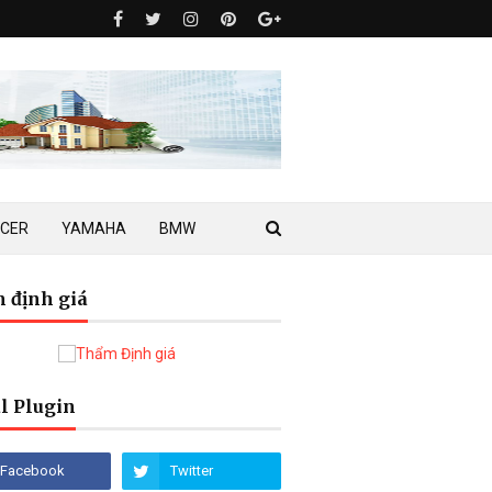
ACER
YAMAHA
BMW
 định giá
l Plugin