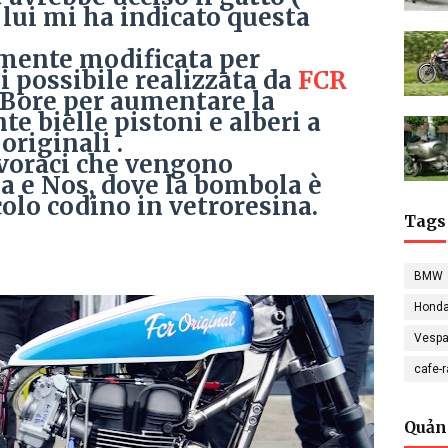
 lui mi ha indicato questa
mente modificata per
i possibile realizzata da
FCR
 Bore per aumentare la
te bielle pistoni e alberi a
riginali .
 voraci che vengono
na e Nos, dove la bombola è
colo codino in vetroresina.
Tags
BMW
Hond
Vesp
cafe-
Quản