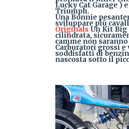
Lucky Cat Garage ) e
Triumph.
Una Bonnie pesante
sviluppare più cavall
Originals
Un Kit Big
cilindrata, sicuramen
camme non saranno o
Carburatori grossi e
soddisfatti di benzi
nascosta sotto il pic