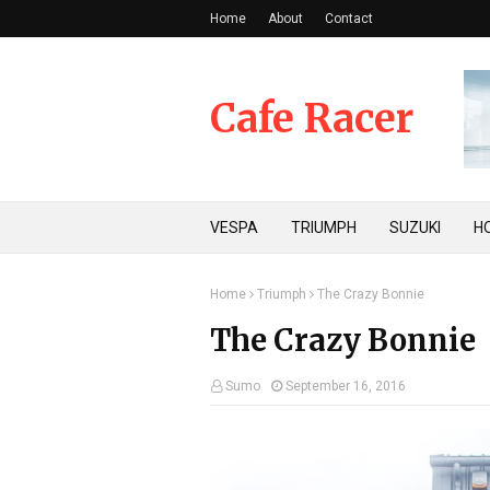
Home
About
Contact
Cafe Racer
VESPA
TRIUMPH
SUZUKI
H
Home
Triumph
The Crazy Bonnie
The Crazy Bonnie
Sumo
September 16, 2016