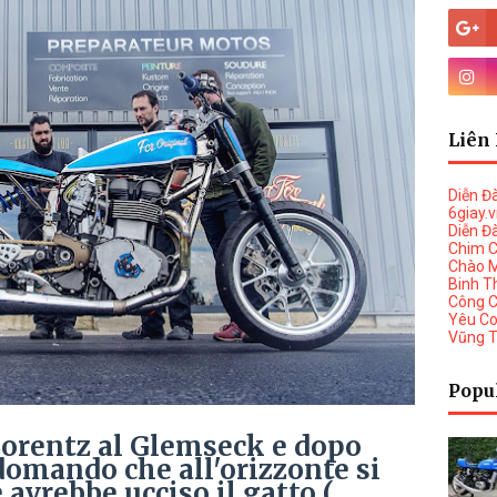
Liên 
Diễn Đ
6giay.
Diễn Đ
Chim 
Chào 
Binh T
Công 
Yêu C
Vũng 
Popu
Lorentz al Glemseck e dopo
 domando che all'orizzonte si
e avrebbe ucciso il gatto (