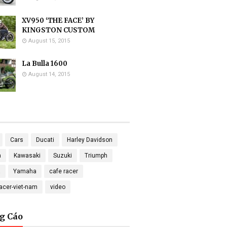
XV950 ‘THE FACE’ BY
KINGSTON CUSTOM
August 15, 2015
La Bulla 1600
August 14, 2015
Cars
Ducati
Harley Davidson
a
Kawasaki
Suzuki
Triumph
a
Yamaha
cafe racer
racer-viet-nam
video
g Cáo