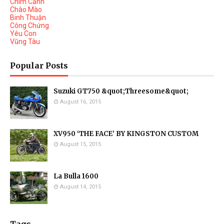
Chim Cảnh
Chào Mào
Binh Thuận
Công Chứng
Yêu Con
Vũng Tàu
Popular Posts
Suzuki GT750 &quot;Threesome&quot;
August 16, 2015
XV950 ‘THE FACE’ BY KINGSTON CUSTOM
August 15, 2015
La Bulla 1600
August 14, 2015