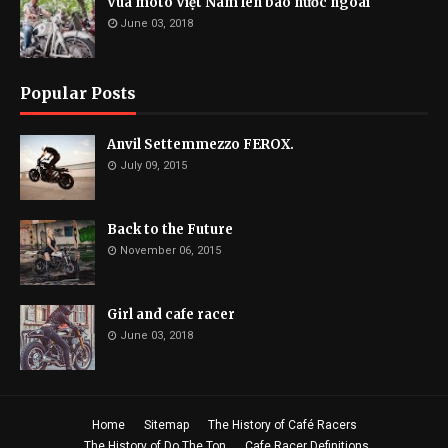
Vua môtô Việt Nam lên báo nước ngoài
June 03, 2018
Popular Posts
Anvil Settemmezzo FEROX.
July 09, 2015
Back to the Future
November 06, 2015
Girl and cafe racer
June 03, 2018
Home
Sitemap
The History of Café Racers
The History of Do The Ton
Cafe Racer Definitions