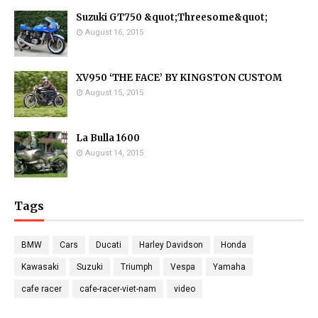
Suzuki GT750 &quot;Threesome&quot;
August 16, 2015
XV950 ‘THE FACE’ BY KINGSTON CUSTOM
August 15, 2015
La Bulla 1600
August 14, 2015
Tags
BMW
Cars
Ducati
Harley Davidson
Honda
Kawasaki
Suzuki
Triumph
Vespa
Yamaha
cafe racer
cafe-racer-viet-nam
video