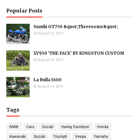
Popular Posts
Suzuki GT750 &quot;Threesome&quot;
August 16, 2015
XV950 ‘THE FACE’ BY KINGSTON CUSTOM
August 15, 2015
La Bulla 1600
August 14, 2015
Tags
BMW
Cars
Ducati
Harley Davidson
Honda
Kawasaki
Suzuki
Triumph
Vespa
Yamaha