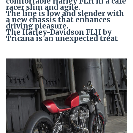
comfortable Harley FLH in a cafe
racer slim and agile.
The line is low and slender with
a new chassis that enhances
driving pleasure.
The Harley-Davidson FLH by
Tricana is an unexpected treat