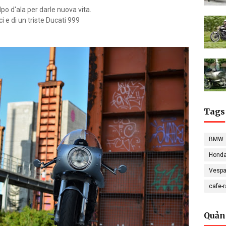
lpo d'ala per darle nuova vita.
ci e di un triste Ducati 999
Tags
BMW
Hond
Vesp
cafe-
Quản