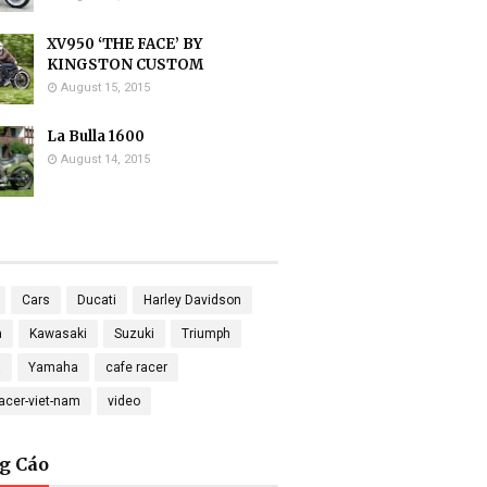
XV950 ‘THE FACE’ BY
KINGSTON CUSTOM
August 15, 2015
La Bulla 1600
August 14, 2015
Cars
Ducati
Harley Davidson
a
Kawasaki
Suzuki
Triumph
a
Yamaha
cafe racer
racer-viet-nam
video
g Cáo