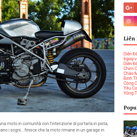
Liên 
Diễn Đ
6giay.
Diễn Đ
Chim 
Chào 
Binh T
Công 
Yêu C
Vũng 
Popu
a moto in comunità con l'intenzione di portarla in pista,
ano i sogni... finisce che la moto rimane in un garage in