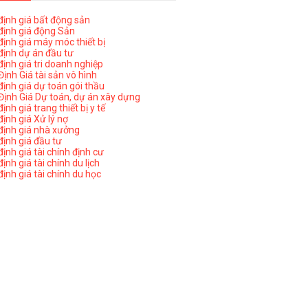
ịnh giá bất động sản
ịnh giá động Sản
ịnh giá máy móc thiết bị
ịnh dự án đầu tư
ịnh giá tri doanh nghiệp
ịnh Giá tài sản vô hình
ịnh giá dự toán gói thầu
ịnh Giá Dự toán, dự án xây dựng
nh giá trang thiết bị y tế
nh giá Xử lý nợ
ịnh giá nhà xưởng
ịnh giá đầu tư
ịnh giá tài chính định cư
nh giá tài chính du lịch
ịnh giá tài chính du học