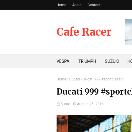
Home
About
Contact
Cafe Racer
VESPA
TRIUMPH
SUZUKI
H
Home
Ducati
Ducati 999 #sportclassic
Ducati 999 #sportc
Sumo
August 25, 2016