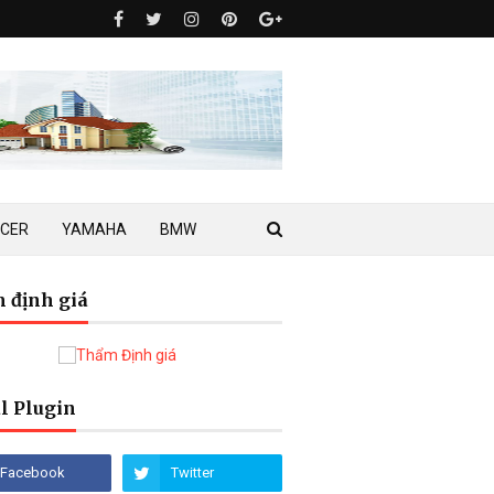
ACER
YAMAHA
BMW
 định giá
l Plugin