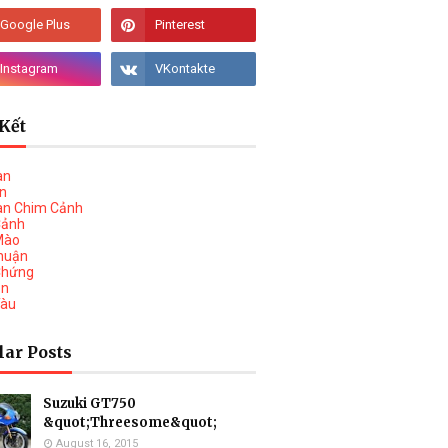
Kết
àn
vn
àn Chim Cảnh
Cảnh
Mào
huận
Chứng
on
Tàu
lar Posts
Suzuki GT750
&quot;Threesome&quot;
August 16, 2015