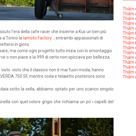
Thẩm đ
Thẩm đ
Thẩm đ
Thẩm đ
Thẩm đ
ssuto l'era della cafe racer che insieme a Kus un ben più
Thẩm Đ
 a Torino la
Iamoto Factory
, entrambi appassionati di
Thẩm đ
Thẩm Đ
ettersi in gioco.
Thẩm đị
iare, ma come ogni progetto tutto inizia con lo smontaggio
Thẩm đị
rve o non piace e la 999 di certo non spiccava per bellezza
Thẩm đ
Thẩm đ
Thẩm đ
 visto
visto che il classico non è mai fuori moda, hanno
Thẩm đị
 LAVERDA 750 SF, mentre coda e telaietto posteriore sono
Thẩm đ
daia sotto la sella, abbiamo optato per uno scarico singolo
nella con quel colore grigio che richiama un po' i capelli del