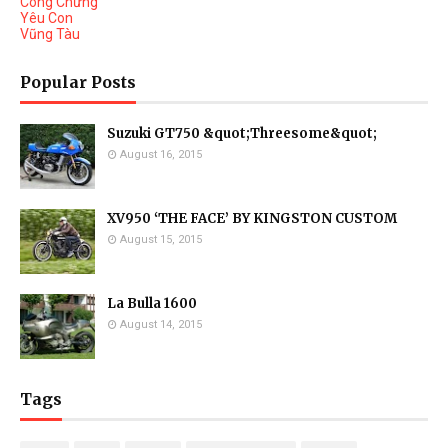
Công Chứng
Yêu Con
Vũng Tàu
Popular Posts
Suzuki GT750 &quot;Threesome&quot;
August 16, 2015
XV950 ‘THE FACE’ BY KINGSTON CUSTOM
August 15, 2015
La Bulla 1600
August 14, 2015
Tags