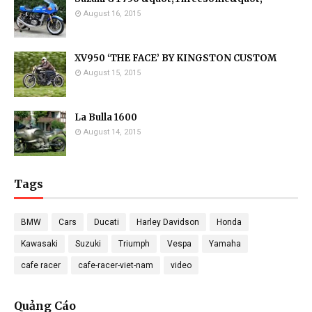
August 16, 2015
XV950 ‘THE FACE’ BY KINGSTON CUSTOM
August 15, 2015
La Bulla 1600
August 14, 2015
Tags
BMW
Cars
Ducati
Harley Davidson
Honda
Kawasaki
Suzuki
Triumph
Vespa
Yamaha
cafe racer
cafe-racer-viet-nam
video
Quảng Cáo