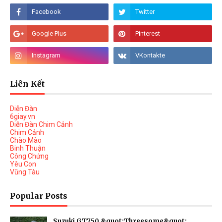
Liên Kết
Diễn Đàn
6giay.vn
Diễn Đàn Chim Cảnh
Chim Cảnh
Chào Mào
Binh Thuận
Công Chứng
Yêu Con
Vũng Tàu
Popular Posts
Suzuki GT750 &quot;Threesome&quot;