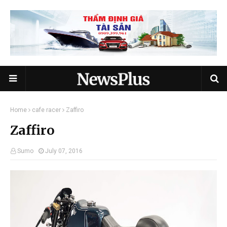
Home
cafe racer
Zaffiro
Zaffiro
Sumo
July 07, 2016