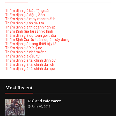
Thẩm định giá bất động sản
Thẩm định giá động Sản
Thẩm định giá máy móc thiết bị
Thẩm định dự án đầu tư
Thẩm định giá tri doanh nghiệp
Thẩm Định Giá tài sản vô hình
Thẩm định giá dự toán gói thầu
Thẩm Định Giá Dự toán, dự án xây dựng
Thẩm định giá trang thiết bị y tế
Thẩm định giá Xử lý nợ
Thẩm định giá nhà xưởng
Thẩm định giá đầu tư
Thẩm định giá tài chính định cư
Thẩm định giá tài chính du lịch
Thẩm định giá tài chính du học
Most Recent
Girl and cafe racer
June 03, 2018