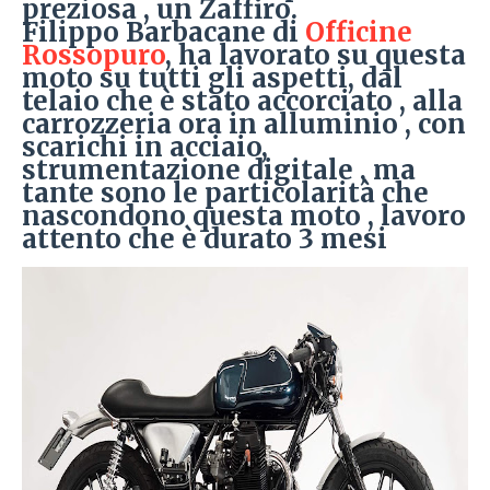
preziosa , un Zaffiro.
Filippo Barbacane di
Officine
Rossopuro
, ha lavorato su questa
moto su tutti gli aspetti, dal
telaio che è stato accorciato , alla
carrozzeria ora in alluminio , con
scarichi in acciaio,
strumentazione digitale , ma
tante sono le particolarità che
nascondono questa moto , lavoro
attento che è durato 3 mesi