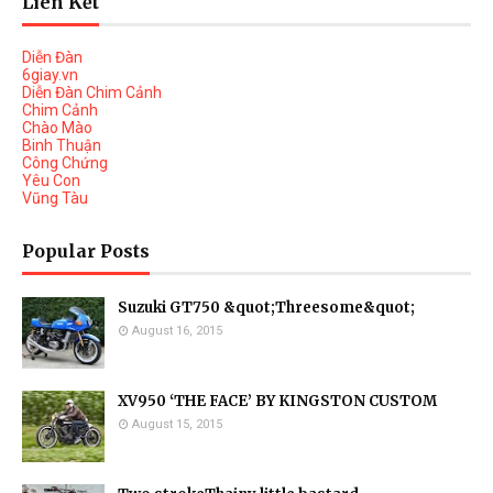
Liên Kết
Diễn Đàn
6giay.vn
Diễn Đàn Chim Cảnh
Chim Cảnh
Chào Mào
Binh Thuận
Công Chứng
Yêu Con
Vũng Tàu
Popular Posts
Suzuki GT750 &quot;Threesome&quot;
August 16, 2015
XV950 ‘THE FACE’ BY KINGSTON CUSTOM
August 15, 2015