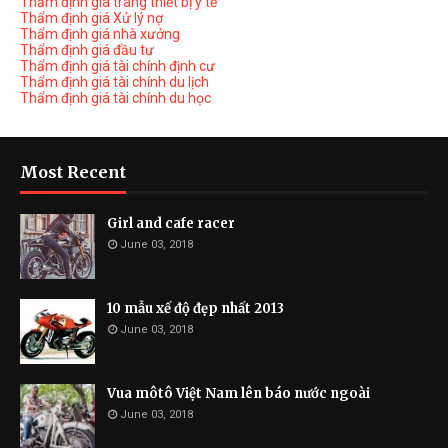
Thẩm định giá trang thiết bị y tế
Thẩm định giá Xử lý nợ
Thẩm định giá nhà xưởng
Thẩm định giá đầu tư
Thẩm định giá tài chính định cư
Thẩm định giá tài chính du lịch
Thẩm định giá tài chính du học
Most Recent
Girl and cafe racer
June 03, 2018
10 mẫu xế độ đẹp nhất 2013
June 03, 2018
Vua môtô Việt Nam lên báo nước ngoài
June 03, 2018