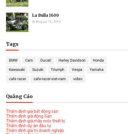
La Bulla 1600
August 14, 2015
Tags
BMW
Cars
Ducati
Harley Davidson
Honda
Kawasaki
Suzuki
Triumph
Vespa
Yamaha
cafe racer
cafe-racer-viet-nam
video
Quảng Cáo
Thẩm định giá bất động sản
Thẩm định giá động Sản
Thẩm định giá máy móc thiết bị
Thẩm định dự án đầu tư
Thẩm định giá tri doanh nghiệp