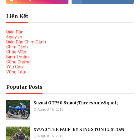
Liên Kết
Diễn Đàn
6giay.vn
Diễn Đàn Chim Cảnh
Chim Cảnh
Chào Mào
Binh Thuận
Công Chứng
Yêu Con
Vũng Tàu
Popular Posts
Suzuki GT750 &quot;Threesome&quot;
August 16, 2015
XV950 ‘THE FACE’ BY KINGSTON CUSTOM
August 15, 2015