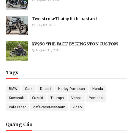
Two strokeThainy little bastard
July 09, 2017
XV950 ‘THE FACE’ BY KINGSTON CUSTOM
August 15, 2015
Tags
BMW
Cars
Ducati
Harley Davidson
Honda
Kawasaki
Suzuki
Triumph
Vespa
Yamaha
cafe racer
cafe-racer-viet-nam
video
Quảng Cáo