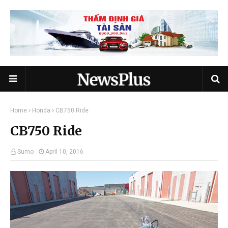
Home
Honda
CB750 Ride
CB750 Ride
Sumo
April 10, 2016