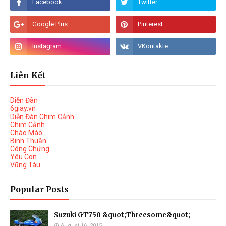
Liên Kết
Diễn Đàn
6giay.vn
Diễn Đàn Chim Cảnh
Chim Cảnh
Chào Mào
Binh Thuận
Công Chứng
Yêu Con
Vũng Tàu
Popular Posts
Suzuki GT750 &quot;Threesome&quot;
August 16, 2015