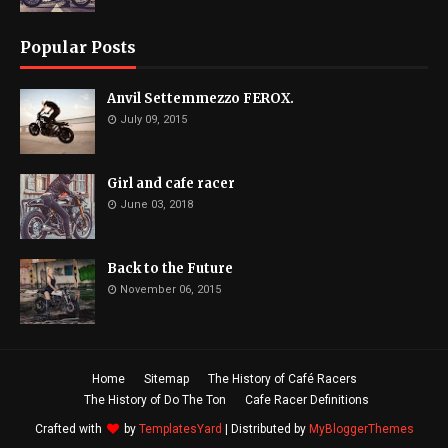
Popular Posts
Anvil Settemmezzo FEROX.
July 09, 2015
Girl and cafe racer
June 03, 2018
Back to the Future
November 06, 2015
Home
Sitemap
The History of Café Racers
The History of Do The Ton
Cafe Racer Definitions
Crafted with
by
TemplatesYard
| Distributed by
MyBloggerThemes