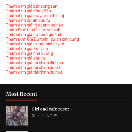
Thẩm định giá bất động sản
Thẩm định giá động Sản
Thẩm định giá máy móc thiết bị
Thẩm định dự án đầu tư
Thẩm định giá tri doanh nghiệp
Thẩm Định Giá tài sản vô hình
Thẩm định giá dự toán gói thầu
Thẩm Định Giá Dự toán, dự án xây dựng
Thẩm định giá trang thiết bị y tế
Thẩm định giá Xử lý nợ
Thẩm định giá nhà xưởng
Thẩm định giá đầu tư
Thẩm định giá tài chính định cư
Thẩm định giá tài chính du lịch
Thẩm định giá tài chính du học
Most Recent
Girl and cafe racer
June 03, 2018