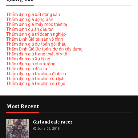
Thẩm định giá bất động sản
Thẩm định giá động Sản
Thẩm định giá máy móc thiết bị
Thẩm định dự án đầu tư
Thẩm định giá tri doanh nghiệp
Thẩm Định Giá tài sản vô hình
Thẩm định giá dự toán gói thầu
Thẩm Định Giá Dự toán, dự án xây dựng
Thẩm định giá trang thiết bị y tế
Thẩm định giá Xử lý nợ
Thẩm định giá nhà xưởng
Thẩm định giá đầu tư
Thẩm định giá tài chính định cư
Thẩm định giá tài chính du lịch
Thẩm định giá tài chính du học
Most Recent
Girl and cafe racer
June 03, 2018