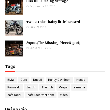
CBX 1000 Racing Vintage
September 28, 2015
Two strokeThainy little bastard
July 09, 2017
&quot;The Missing Piece&quot;
January 31, 2016
Tags
BMW
Cars
Ducati
Harley Davidson
Honda
Kawasaki
Suzuki
Triumph
Vespa
Yamaha
cafe racer
cafe-racer-viet-nam
video
Quảng Cáo