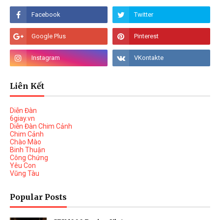
Liên Kết
Diễn Đàn
6giay.vn
Diễn Đàn Chim Cảnh
Chim Cảnh
Chào Mào
Binh Thuận
Công Chứng
Yêu Con
Vũng Tàu
Popular Posts