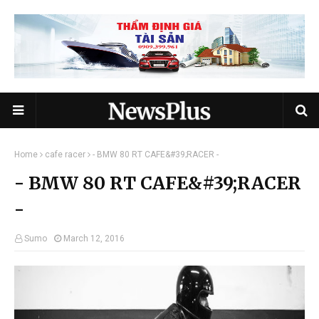
Home
cafe racer
- BMW 80 RT CAFE&#39;RACER -
- BMW 80 RT CAFE&#39;RACER
-
Sumo
March 12, 2016