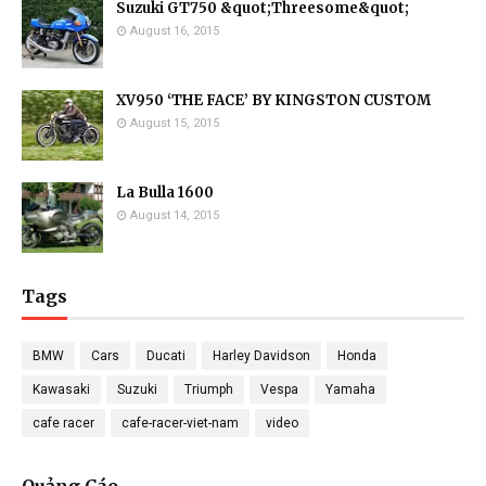
Suzuki GT750 &quot;Threesome&quot;
August 16, 2015
XV950 ‘THE FACE’ BY KINGSTON CUSTOM
August 15, 2015
La Bulla 1600
August 14, 2015
Tags
BMW
Cars
Ducati
Harley Davidson
Honda
Kawasaki
Suzuki
Triumph
Vespa
Yamaha
cafe racer
cafe-racer-viet-nam
video