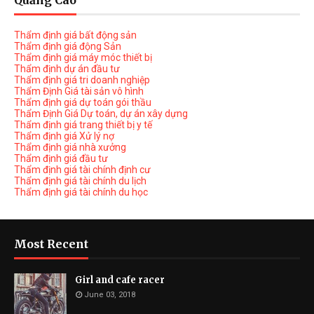
Quảng Cáo
Thẩm định giá bất động sản
Thẩm định giá động Sản
Thẩm định giá máy móc thiết bị
Thẩm định dự án đầu tư
Thẩm định giá tri doanh nghiệp
Thẩm Định Giá tài sản vô hình
Thẩm định giá dự toán gói thầu
Thẩm Định Giá Dự toán, dự án xây dựng
Thẩm định giá trang thiết bị y tế
Thẩm định giá Xử lý nợ
Thẩm định giá nhà xưởng
Thẩm định giá đầu tư
Thẩm định giá tài chính định cư
Thẩm định giá tài chính du lịch
Thẩm định giá tài chính du học
Most Recent
Girl and cafe racer
June 03, 2018