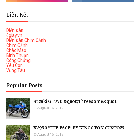
Liên Kết
Diễn Đàn
6giay.vn
Diễn Đàn Chim Cảnh
Chim Cảnh
Chào Mào
Binh Thuận
Công Chứng
Yêu Con
Vũng Tàu
Popular Posts
Suzuki GT750 &quot;Threesome&quot;
August 16, 2015
XV950 ‘THE FACE’ BY KINGSTON CUSTOM
August 15, 2015