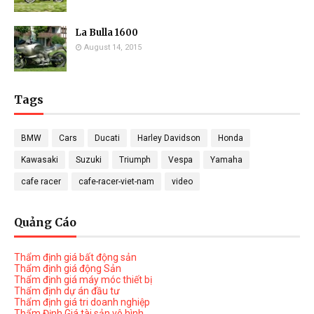
La Bulla 1600
August 14, 2015
Tags
BMW
Cars
Ducati
Harley Davidson
Honda
Kawasaki
Suzuki
Triumph
Vespa
Yamaha
cafe racer
cafe-racer-viet-nam
video
Quảng Cáo
Thẩm định giá bất động sản
Thẩm định giá động Sản
Thẩm định giá máy móc thiết bị
Thẩm định dự án đầu tư
Thẩm định giá tri doanh nghiệp
Thẩm Định Giá tài sản vô hình