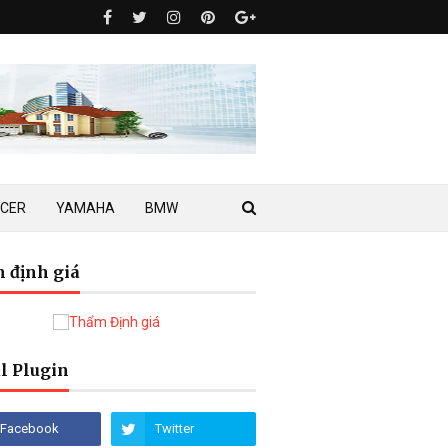
ACER
YAMAHA
BMW
 định giá
l Plugin