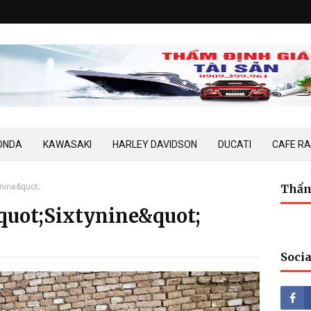
ONDA
KAWASAKI
HARLEY DAVIDSON
DUCATI
CAFE R
nine&quot;
Thẩm
uot;Sixtynine&quot;
Socia