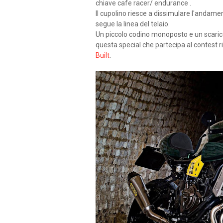
chiave cafe racer/ endurance .
Il cupolino riesce a dissimulare l'andamen
segue la linea del telaio.
Un piccolo codino monoposto e un scarico 
questa special che partecipa al contest ri
Built
.