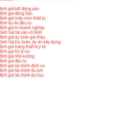
ịnh giá bất động sản
ịnh giá động Sản
ịnh giá máy móc thiết bị
ịnh dự án đầu tư
ịnh giá tri doanh nghiệp
ịnh Giá tài sản vô hình
ịnh giá dự toán gói thầu
ịnh Giá Dự toán, dự án xây dựng
nh giá trang thiết bị y tế
nh giá Xử lý nợ
ịnh giá nhà xưởng
ịnh giá đầu tư
ịnh giá tài chính định cư
nh giá tài chính du lịch
ịnh giá tài chính du học