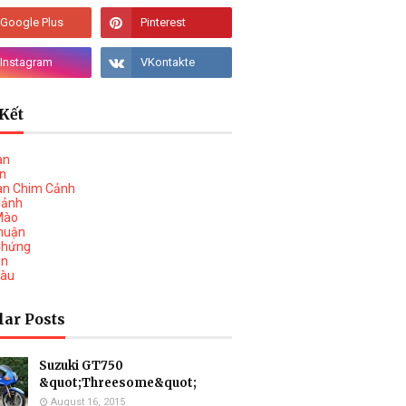
Kết
àn
vn
àn Chim Cảnh
Cảnh
Mào
huận
Chứng
on
Tàu
lar Posts
Suzuki GT750
&quot;Threesome&quot;
August 16, 2015