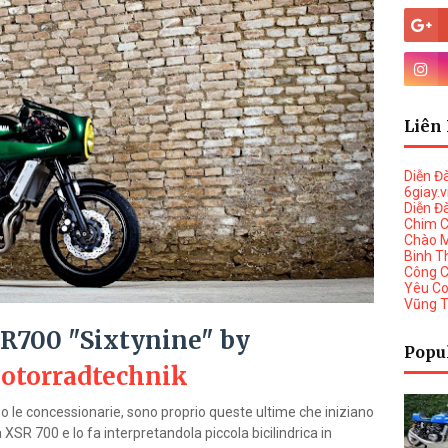
Liên 
Diễn Đ
6giay.
Diễn Đ
Chim 
Chào 
Binh T
Công 
Yêu C
Vũng 
R700 "Sixtynine" by
Popu
torradtechnik
o le concessionarie, sono proprio queste ultime che iniziano
XSR 700 e lo fa interpretandola piccola bicilindrica in