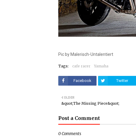
Pic by Malerisch-Untalentiert
Tags:
cafe racer
Yamaha
Facebook
Twitter
OLDER
&quot;The Missing Piece&quot;
Post a Comment
0 Comments