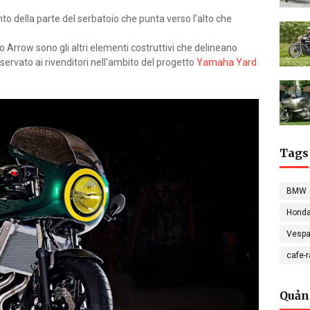
to della parte del serbatoio che punta verso l'alto che
Arrow sono gli altri elementi costruttivi che delineano
servato ai rivenditori nell'ambito del progetto
Yamaha Yard
Tags
BMW
Hond
Vesp
cafe-
Quản