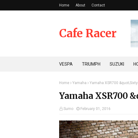
Home
About
Contact
Cafe Racer
VESPA
TRIUMPH
SUZUKI
H
Home
Yamaha
Yamaha XSR700 &quot;Sixty
Yamaha XSR700 &q
Sumo
February 01, 2016