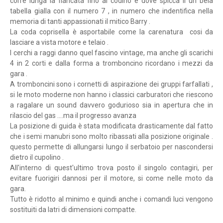
corre lunga la fiancata fino al codino e dove spicca il un bela
tabella gialla con il numero 7 , in numero che indentifica nella
memoria di tanti appassionati il mitico Barry .
La coda coprisella è asportabile come la carenatura cosi da
lasciare a vista motore e telaio .
I cerchi a raggi danno quel fascino vintage, ma anche gli scarichi
4 in 2 corti e dalla forma a tromboncino ricordano i mezzi da
gara .
A tromboncini sono i cornetti di aspirazione dei gruppi farfallati ,
si le moto moderne non hanno i classici carburatori che riescono
a ragalare un sound davvero godurioso sia in apertura che in
rilascio del gas ....ma il progresso avanza
La posizione di guida è stata modificata drasticamente dal fatto
che i semi manubri sono molto ribassati alla posizione originale .
questo permette di allungarsi lungo il serbatoio per nascondersi
dietro il cupolino .
All'interno di quest'ultimo trova posto il singolo contagiri, per
evitare fuorigiri dannosi per il motore, si come nelle moto da
gara.
Tutto è ridotto al minimo e quindi anche i comandi luci vengono
sostituiti da latri di dimensioni compatte.