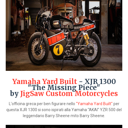
Yamaha Yard Built
- XJR 1300
"The Missing Piece"
by
JigSaw Custom Motorcycles
L'officina greca per ben figurare nello
"Yamaha Yard Built"
per
questa XJR 1300 si sono ispirati alla Yamaha "AKAI" YZR 500 del
leggendario Barry Sheene mito Barry Sheene.