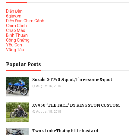
Diễn Đàn
6giay.vn
Diễn Đàn Chim Cảnh
Chim Cảnh
Chào Mào
Binh Thuận
Công Chứng
Yêu Con
Vũng Tàu
Popular Posts
Suzuki GT750 &quot;Threesome&quot;
August 16, 2015
XV950 ‘THE FACE’ BY KINGSTON CUSTOM
August 15, 2015
Two strokeThainy little bastard