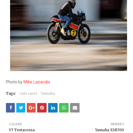
Photo by
Mike Lazaridis
Tags:
cafe racer
Yamaha
OLDER
NEWER
V7 Testarossa
Yamaha XSR700