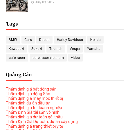
July 09, 2017
Tags
BMW
Cars
Ducati
Harley Davidson
Honda
Kawasaki
Suzuki
Triumph
Vespa
Yamaha
cafe racer
cafe-racer-viet-nam
video
Quảng Cáo
Thẩm định giá bất động sản
Thẩm định giá động Sản
Thẩm định giá máy móc thiết bị
Thẩm định dự án đầu tư
Thẩm định giá tri doanh nghiệp
Thẩm Định Giá tài sản vô hình
Thẩm định giá dự toán gói thầu
Thẩm Định Giá Dự toán, dự án xây dựng
Thẩm định giá trang thiết bị y tế